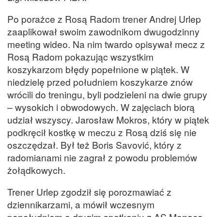
Po porażce z Rosą Radom trener Andrej Urlep
zaaplikował swoim zawodnikom dwugodzinny
meeting wideo. Na nim twardo opisywał mecz z
Rosą Radom pokazując wszystkim
koszykarzom błędy popełnione w piątek. W
niedzielę przed południem koszykarze znów
wrócili do treningu, byli podzieleni na dwie grupy
– wysokich i obwodowych. W zajęciach biorą
udział wszyscy. Jarosław Mokros, który w piątek
podkręcił kostkę w meczu z Rosą dziś się nie
oszczędzał. Był też Boris Savović, który z
radomianami nie zagrał z powodu problemów
żołądkowych.
Trener Urlep zgodził się porozmawiać z
dziennikarzami, a mówił wczesnym
popołudniem o drugim spotkaniu z AS Monaco,