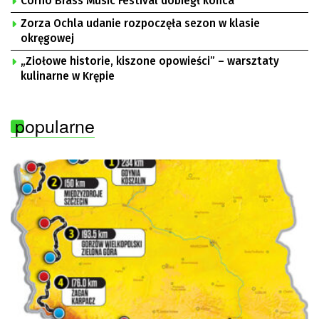
Corno Brass Music Festival dobiegł końca
Zorza Ochla udanie rozpoczęła sezon w klasie
okręgowej
„Ziołowe historie, kiszone opowieści” – warsztaty
kulinarne w Krępie
popularne