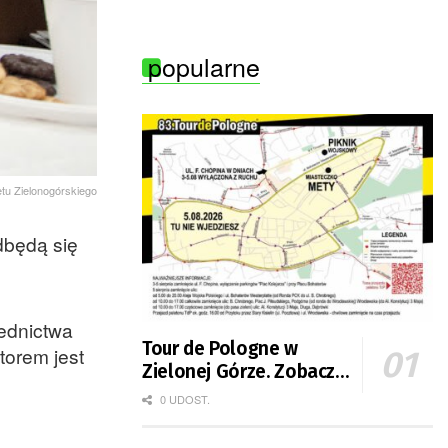
Zielonej Góry
popularne
etu Zielonogórskiego
dbędą się
rednictwa
Tour de Pologne w
torem jest
Zielonej Górze. Zobacz
zmiany w organizacji
0 UDOST.
ruchu