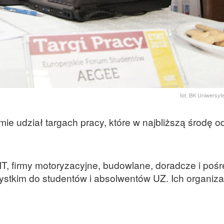
fot. BK Uniwersyt
e udział targach pracy, które w najbliższą środę o
 IT, firmy motoryzacyjne, budowlane, doradcze i poś
stkim do studentów i absolwentów UZ. Ich organiza