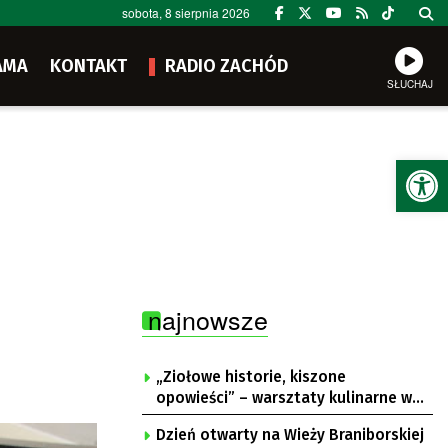
sobota, 8 sierpnia 2026
AMA
KONTAKT
RADIO ZACHÓD
SŁUCHAJ
Ot
najnowsze
„Ziołowe historie, kiszone
opowieści” – warsztaty kulinarne w
Krępie
Dzień otwarty na Wieży Braniborskiej