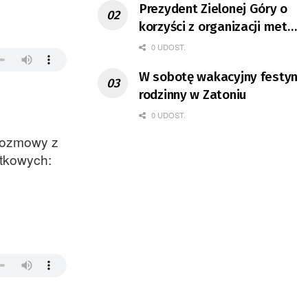
Prezydent Zielonej Góry o
korzyści z organizacji mety
Tour de Pologne
0 UDOST.
W sobotę wakacyjny festyn
rodzinny w Zatoniu
0 UDOST.
 rozmowy z
atkowych: