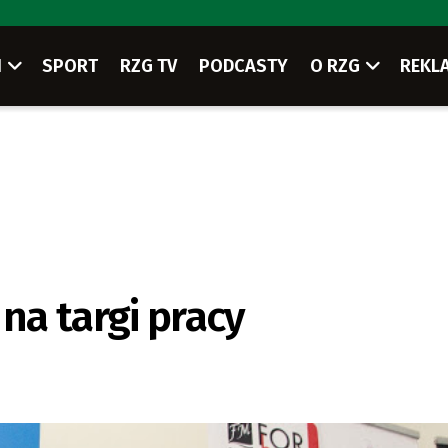
I
SPORT
RZG TV
PODCASTY
O RZG
REKL
 na targi pracy