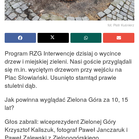
fot. Piotr Kuśnierz
Program RZG Interwencje dzisiaj o wycince
drzew i miejskiej zieleni. Nasi goście przyglądali
się m.in. wyciętym drzewom przy wejściu na
Plac Słowiański. Usunięto stamtąd prawie
stuletni dąb.
Jak powinna wyglądać Zielona Góra za 10, 15
lat?
Głos zabrali: wiceprezydent Zielonej Góry
Krzysztof Kaliszuk, fotograf Paweł Janczaruk i
Paweł Zalewski z Zielonogórskiego