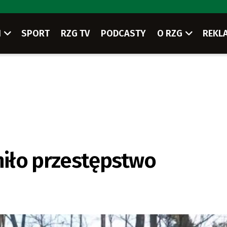
I
SPORT
RZG TV
PODCASTY
O RZG
REKL
łniło przestępstwo