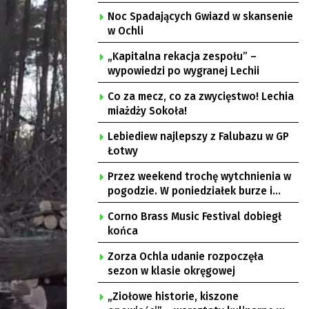
Noc Spadających Gwiazd w skansenie
w Ochli
„Kapitalna rekacja zespołu” –
wypowiedzi po wygranej Lechii
Co za mecz, co za zwycięstwo! Lechia
miażdży Sokoła!
Lebiediew najlepszy z Falubazu w GP
Łotwy
Przez weekend trochę wytchnienia w
pogodzie. W poniedziałek burze i
upał
Corno Brass Music Festival dobiegł
końca
Zorza Ochla udanie rozpoczęła
sezon w klasie okręgowej
„Ziołowe historie, kiszone