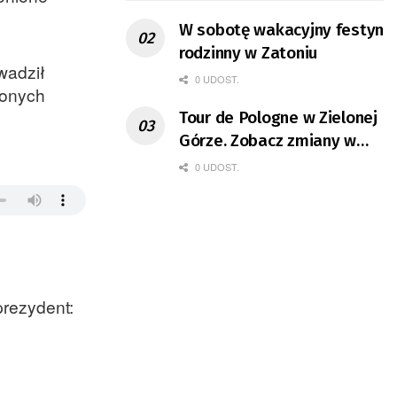
W sobotę wakacyjny festyn
rodzinny w Zatoniu
wadził
0 UDOST.
żonych
Tour de Pologne w Zielonej
Górze. Zobacz zmiany w
organizacji ruchu
0 UDOST.
prezydent: