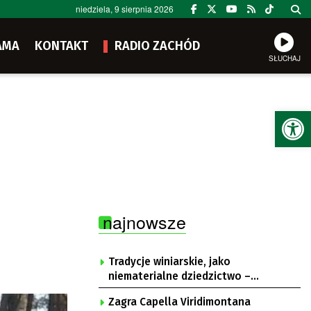
niedziela, 9 sierpnia 2026
AMA
KONTAKT
RADIO ZACHÓD
SŁUCHAJ
Ot
najnowsze
Tradycje winiarskie, jako
niematerialne dziedzictwo –
konsultacje i projekt
Zagra Capella Viridimontana