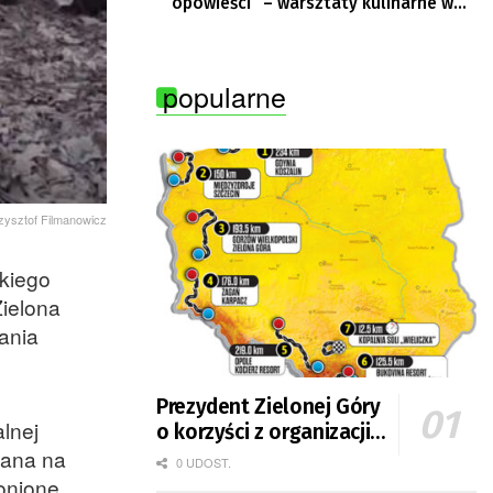
opowieści” – warsztaty kulinarne w
Krępie
popularne
rzysztof Filmanowicz
skiego
Zielona
ania
Prezydent Zielonej Góry
lnej
o korzyści z organizacji
wana na
mety Tour de Pologne
0 UDOST.
ronione