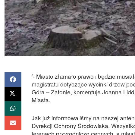
’- Miasto złamało prawo i będzie musia
magistratu dotyczące wycinki drzew pod
Góra – Zatonie, komentuje Joanna Lid
Miasta.
Jak już informowaliśmy na naszej anten
Dyrekcji Ochrony Środowiska. Wszystko
terenach przyrodniczo cennych, a miast