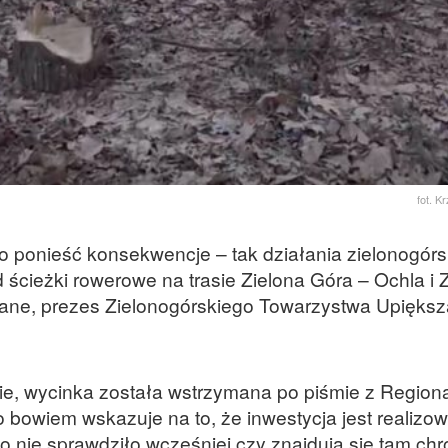
fot. K
ło ponieść konsekwencje – tak działania zielonogór
 ścieżki rowerowe na trasie Zielona Góra – Ochla i 
dane, prezes Zielonogórskiego Towarzystwa Upiększ
ie, wycinka została wstrzymana po piśmie z Regiona
 bowiem wskazuje na to, że inwestycja jest realizo
o nie sprawdziło wcześniej czy znajdują się tam ch