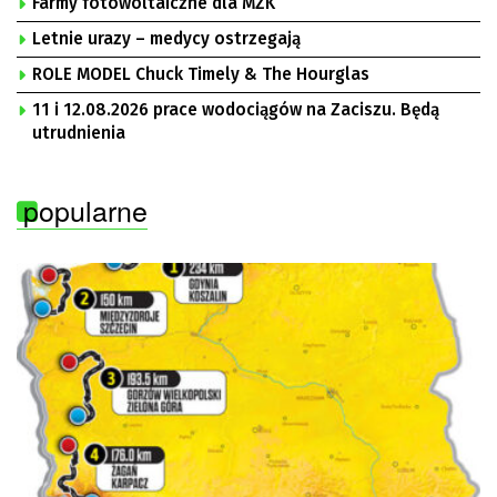
Farmy fotowoltaiczne dla MZK
Motowidełko, przewodniczący Zarządu Regionu NSZZ
„Solidarność” Zielona Góra
Letnie urazy – medycy ostrzegają
ROLE MODEL Chuck Timely & The Hourglas
11 i 12.08.2026 prace wodociągów na Zaciszu. Będą
utrudnienia
popularne