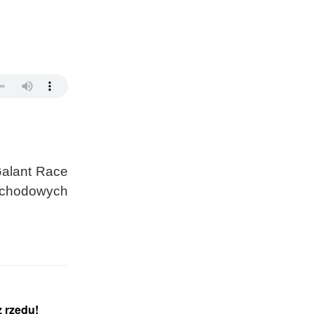
Galant Race
mochodowych
z rzędu!