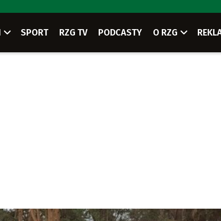
I
SPORT
RZG TV
PODCASTY
O RZG
REKL