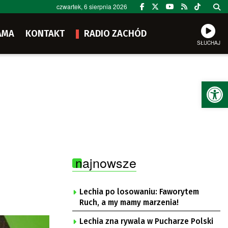
czwartek, 6 sierpnia 2026
AMA
KONTAKT
RADIO ZACHÓD
SŁUCHAJ
Ot
najnowsze
Lechia po losowaniu: Faworytem
Ruch, a my mamy marzenia!
Lechia zna rywala w Pucharze Polski