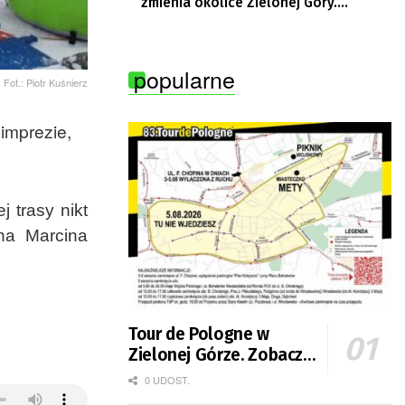
zmienia okolice Zielonej Góry.
Powstają nowe ścieżki rowerowe
popularne
Fot.: Piotr Kuśnierz
imprezie,
 trasy nikt
na Marcina
Tour de Pologne w
Zielonej Górze. Zobacz
zmiany w organizacji
0 UDOST.
ruchu