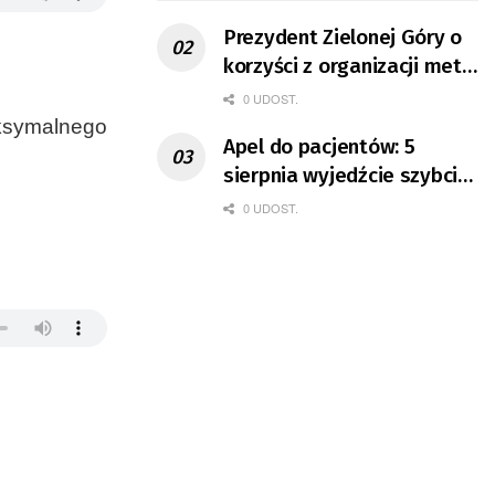
Prezydent Zielonej Góry o
korzyści z organizacji mety
Tour de Pologne
0 UDOST.
ksymalnego
Apel do pacjentów: 5
sierpnia wyjedźcie szybciej
z domów
0 UDOST.