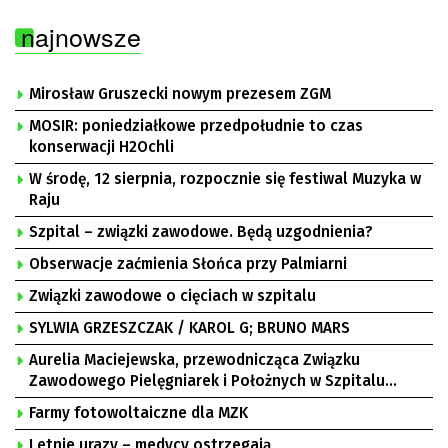
najnowsze
Mirosław Gruszecki nowym prezesem ZGM
MOSIR: poniedziałkowe przedpołudnie to czas
konserwacji H2Ochli
W środę, 12 sierpnia, rozpocznie się festiwal Muzyka w
Raju
Szpital – związki zawodowe. Będą uzgodnienia?
Obserwacje zaćmienia Słońca przy Palmiarni
Związki zawodowe o cięciach w szpitalu
SYLWIA GRZESZCZAK / KAROL G; BRUNO MARS
Aurelia Maciejewska, przewodnicząca Związku
Zawodowego Pielęgniarek i Położnych w Szpitalu
Uniwersyteckim w Zielonej Górze, Bogusław
Farmy fotowoltaiczne dla MZK
Motowidełko, przewodniczący Zarządu Regionu NSZZ
„Solidarność” Zielona Góra
Letnie urazy – medycy ostrzegają