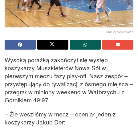
Maciej Noskowicz
Wysoką porażką zakończył się występ
koszykarzy Muszkieterów Nowa Sól w
pierwszym meczu fazy play-off. Nasz zespół –
przystępujący do rywalizacji z ósmego miejsca –
przegrał w miniony weekend w Wałbrzychu z
Górnikiem 49:97.
– Źle weszliśmy w mecz – oceniał jeden z
koszykarzy Jakub Der: