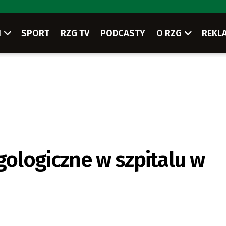
I
SPORT
RZG TV
PODCASTY
O RZG
REKL
ologiczne w szpitalu w