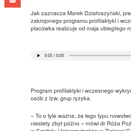
Jak zaznacza Marek Działoszyński, prez
zakrojonego programu profilaktyki i wc
placówka realizuje od maja ubiegłego r
Program profilaktyki i wczesnego wykry
osób z tzw. grup ryzyka.
– To o tyle ważne, że tego typu nowotwo
niestety zbyt późno – mówi dr Róża Poź
w Szpitalu Uniwersyteckim w Zielonej G