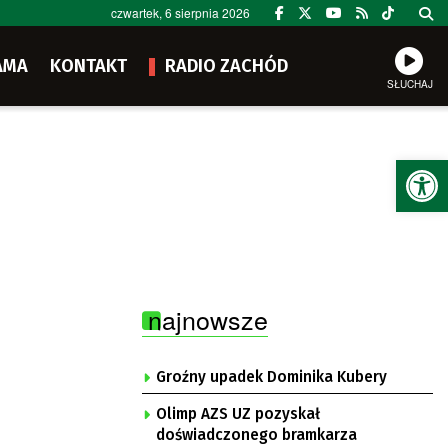
czwartek, 6 sierpnia 2026
AMA
KONTAKT
RADIO ZACHÓD
SŁUCHAJ
Ot
najnowsze
Groźny upadek Dominika Kubery
Olimp AZS UZ pozyskał
doświadczonego bramkarza