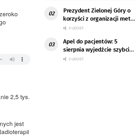
Prezydent Zielonej Góry o
szeroko
korzyści z organizacji mety
ego
Tour de Pologne
0 UDOST.
Apel do pacjentów: 5
sierpnia wyjedźcie szybciej
z domów
0 UDOST.
ie 2,5 tys.
nych jest
adioterapii