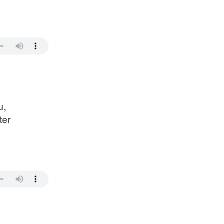
u,
ter