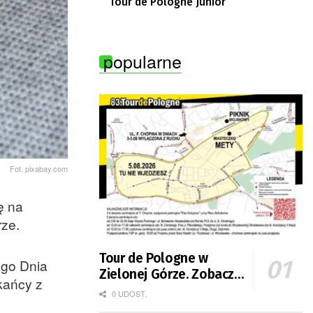
Tour de Pologne Junior
popularne
Fot. pixabay.com
ę na
rze.
Tour de Pologne w
ego Dnia
Zielonej Górze. Zobacz
kańcy z
zmiany w organizacji
0 UDOST.
ruchu