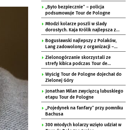
„Było bezpiecznie” – policja
podsumowuje Tour de Pologne
Młodzi kolarze poszli w ślady
dorosłych. Kaja Królik najlepsza z
Lubuszanek w Tour de Pologne Junior
Bogusławski najlepszy z Polaków,
Lang zadowolony z organizacji –
komentarze po 3. etapie Tour de
Zielonogórzanie skorzystali ze
Pologne
strefy kibica podczas Tour de
Pologne
Wyścig Tour de Pologne dojechał do
Zielonej Góry
Jonathan Milan zwycięzcą lubuskiego
etapu Tour de Pologne
„Pojedynek na fanfary” przy pomniku
Bachusa
300 młodych kolarzy wzięło udział w