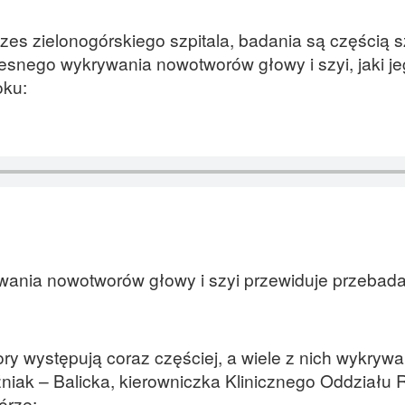
es zielonogórskiego szpitala, badania są częścią 
zesnego wykrywania nowotworów głowy i szyi, jaki j
oku:
wania nowotworów głowy i szyi przewiduje przebadan
ry występują coraz częściej, a wiele z nich wykrywa
niak – Balicka, kierowniczka Klinicznego Oddziału R
órze: