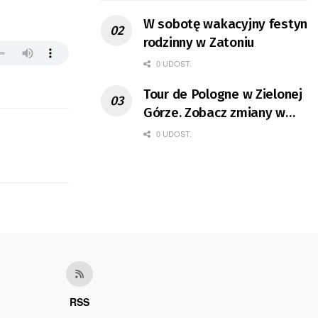
W sobotę wakacyjny festyn
rodzinny w Zatoniu
0 UDOST.
Tour de Pologne w Zielonej
Górze. Zobacz zmiany w
organizacji ruchu
0 UDOST.
RSS