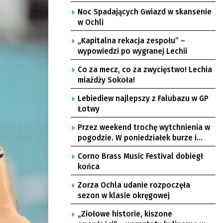
Noc Spadających Gwiazd w skansenie
w Ochli
„Kapitalna rekacja zespołu” –
wypowiedzi po wygranej Lechii
Co za mecz, co za zwycięstwo! Lechia
miażdży Sokoła!
Lebiediew najlepszy z Falubazu w GP
Łotwy
Przez weekend trochę wytchnienia w
pogodzie. W poniedziałek burze i
upał
Corno Brass Music Festival dobiegł
końca
Zorza Ochla udanie rozpoczęła
sezon w klasie okręgowej
„Ziołowe historie, kiszone