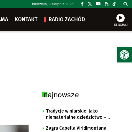
niedziela, 9 sierpnia 2026
AMA
KONTAKT
RADIO ZACHÓD
SŁUCHAJ
Ot
najnowsze
Tradycje winiarskie, jako
niematerialne dziedzictwo –
konsultacje i projekt
Zagra Capella Viridimontana