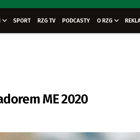
I
SPORT
RZG TV
PODCASTY
O RZG
REKL
sadorem ME 2020