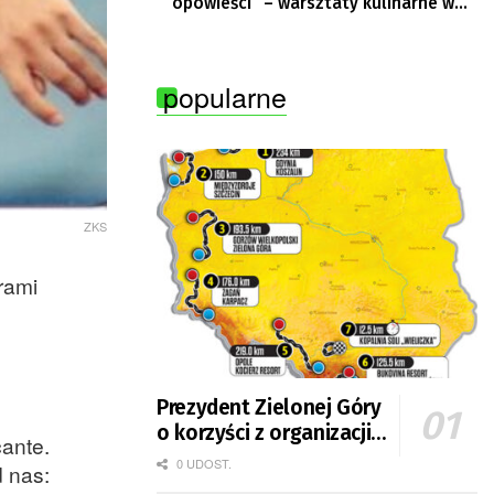
opowieści” – warsztaty kulinarne w
Krępie
popularne
ZKS
rami
Prezydent Zielonej Góry
o korzyści z organizacji
ante.
mety Tour de Pologne
0 UDOST.
 nas: