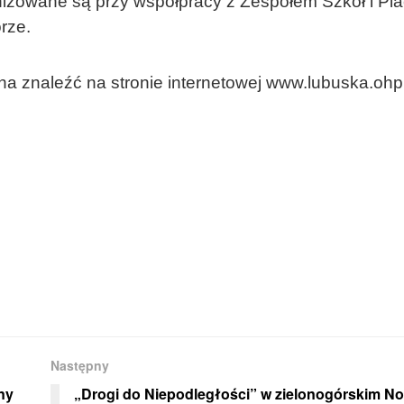
izowane są przy współpracy z Zespołem Szkół i Pl
rze.
na znaleźć na stronie internetowej www.lubuska.ohp
Następny
ny
„Drogi do Niepodległości” w zielonogórskim No