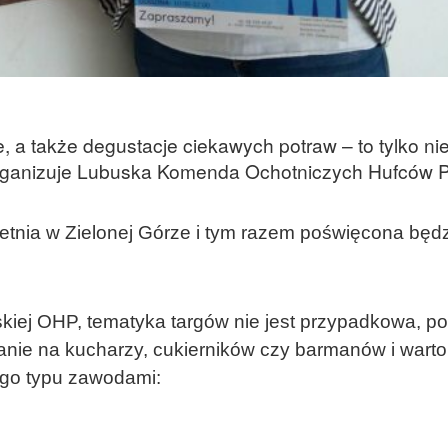
 a także degustacje ciekawych potraw – to tylko nie
e organizuje Lubuska Komenda Ochotniczych Hufców P
etnia w Zielonej Górze i tym razem poświęcona będ
skiej OHP, tematyka targów nie jest przypadkowa, p
anie na kucharzy, cukierników czy barmanów i wart
ego typu zawodami: