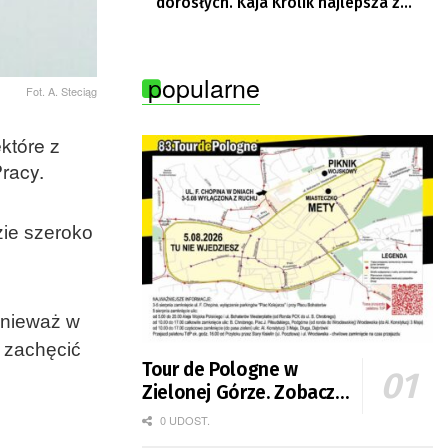
dorosłych. Kaja Królik najlepsza z
Lubuszanek w Tour de Pologne Junior
popularne
Fot. A. Steciąg
które z
racy.
zie szeroko
onieważ w
o zachęcić
Tour de Pologne w
Zielonej Górze. Zobacz
zmiany w organizacji
0 UDOST.
ruchu