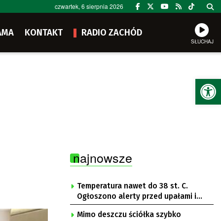
czwartek, 6 sierpnia 2026
AMA
KONTAKT
RADIO ZACHÓD
SŁUCHAJ
Ot
najnowsze
Temperatura nawet do 38 st. C.
Ogłoszono alerty przed upałami i
burzami
Mimo deszczu ściółka szybko