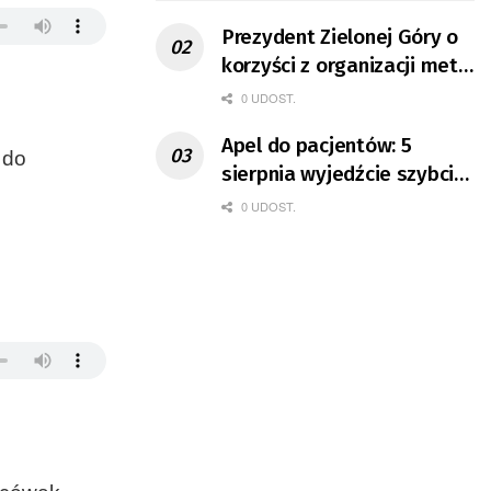
Prezydent Zielonej Góry o
korzyści z organizacji mety
Tour de Pologne
0 UDOST.
Apel do pacjentów: 5
 do
sierpnia wyjedźcie szybciej
z domów
0 UDOST.