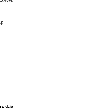
acówek
.pl
rwidzie