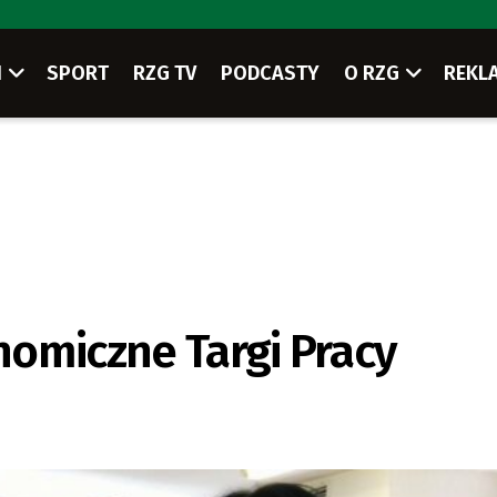
I
SPORT
RZG TV
PODCASTY
O RZG
REKL
omiczne Targi Pracy