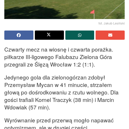
fot. Jakub Lesiński
Czwarty mecz na wiosnę i czwarta porażka.
piłkarze III-ligowego Falubazu Zielona Góra
przegrali ze Ślęzą Wrocław 1:2 (1:1).
Jedynego gola dla zielonogórzan zdobył
Przemysław Mycan w 41 minucie, strzałem
głową po dośrodkowaniu z rzutu wolnego. Dla
gości trafiali Kornel Traczyk (38 min) i Marcin
Wdowiak (57 min).
Wyrównanie przed przerwą mogło napawać
optymizmem, ale w drugiej części