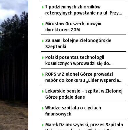
7 podziemnych zbiorników
retencyjnych powstanie na ul. Przy
Gazowni
Mirosław Gruszecki nowym
dyrektorem ZGM
Za nami kolejne Zielonogórskie
Szeptanki
Polski potentat technologii
kosmicznych wprowadzi się do
Zielonej Góry
ROPS w Zielonej Górze prowadzi
nabór do konkursu „Lider Wsparcia
Seniora”
Lekarskie pensje – szpital w Zielonej
Górze podaje dane
Władze szpitala o cięciach
finansowych
Marek Działoszyński, prezes Szpitala