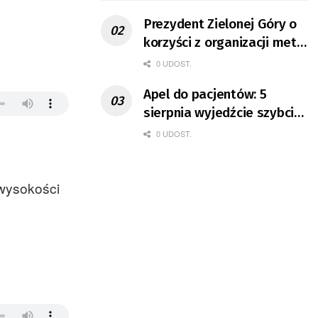
Prezydent Zielonej Góry o
korzyści z organizacji mety
Tour de Pologne
0 UDOST.
Apel do pacjentów: 5
sierpnia wyjedźcie szybciej
z domów
0 UDOST.
 wysokości