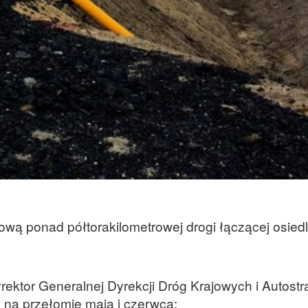
wą ponad półtorakilometrowej drogi łączącej osied
ektor Generalnej Dyrekcji Dróg Krajowych i Autostr
y na przełomie maja i czerwca: