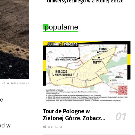
Uniwersyteckiego w Zielonej Górze
popularne
fot. A. Adaszyńska
le
Tour de Pologne w
Zielonej Górze. Zobacz
ad w
zmiany w organizacji
0 UDOST.
ruchu