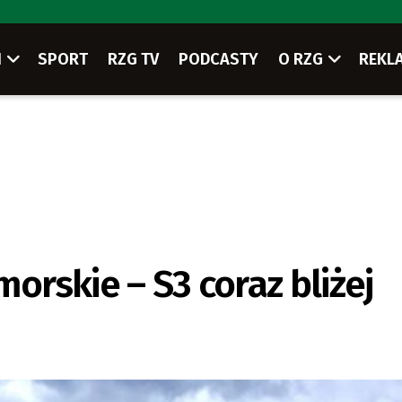
I
SPORT
RZG TV
PODCASTY
O RZG
REKL
morskie – S3 coraz bliżej