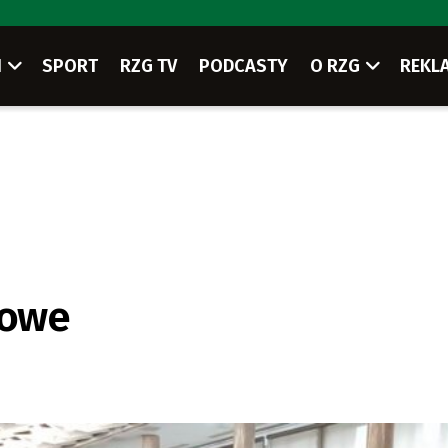
I
SPORT
RZG TV
PODCASTY
O RZG
REKL
dowe