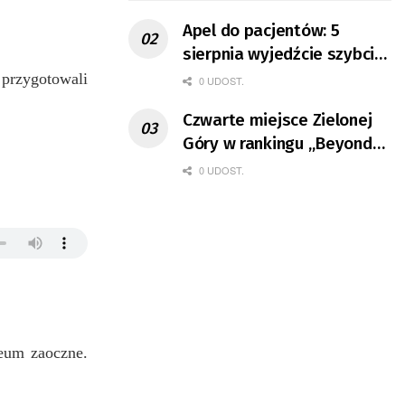
Apel do pacjentów: 5
sierpnia wyjedźcie szybciej
z domów
 przygotowali
0 UDOST.
Czwarte miejsce Zielonej
Góry w rankingu „Beyond
the Hubs”
0 UDOST.
ceum zaoczne.