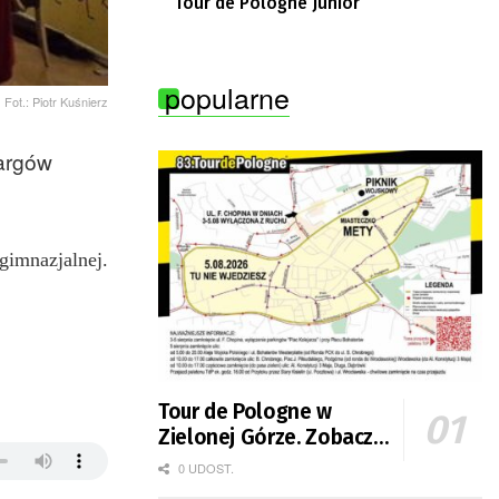
Tour de Pologne Junior
popularne
Fot.: Piotr Kuśnierz
Targów
gimnazjalnej.
Tour de Pologne w
Zielonej Górze. Zobacz
zmiany w organizacji
0 UDOST.
ruchu