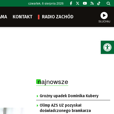
czwartek, 6 sierpnia 2026
AMA
KONTAKT
RADIO ZACHÓD
SŁUCHAJ
Ot
najnowsze
Groźny upadek Dominika Kubery
Olimp AZS UZ pozyskał
doświadczonego bramkarza