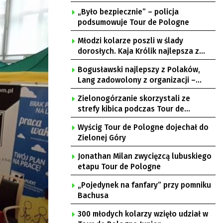
„Było bezpiecznie” – policja
podsumowuje Tour de Pologne
Młodzi kolarze poszli w ślady
dorosłych. Kaja Królik najlepsza z
Lubuszanek w Tour de Pologne Junior
Bogusławski najlepszy z Polaków,
Lang zadowolony z organizacji –
komentarze po 3. etapie Tour de
Zielonogórzanie skorzystali ze
Pologne
strefy kibica podczas Tour de
Pologne
Wyścig Tour de Pologne dojechał do
Zielonej Góry
Jonathan Milan zwycięzcą lubuskiego
etapu Tour de Pologne
„Pojedynek na fanfary” przy pomniku
Bachusa
300 młodych kolarzy wzięło udział w