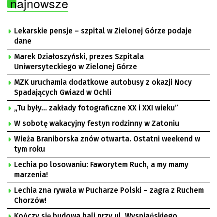
najnowsze
Lekarskie pensje – szpital w Zielonej Górze podaje
dane
Marek Działoszyński, prezes Szpitala
Uniwersyteckiego w Zielonej Górze
MZK uruchamia dodatkowe autobusy z okazji Nocy
Spadających Gwiazd w Ochli
„Tu były… zakłady fotograficzne XX i XXI wieku”
W sobotę wakacyjny festyn rodzinny w Zatoniu
Wieża Braniborska znów otwarta. Ostatni weekend w
tym roku
Lechia po losowaniu: Faworytem Ruch, a my mamy
marzenia!
Lechia zna rywala w Pucharze Polski – zagra z Ruchem
Chorzów!
Kończy się budowa hali przy ul. Wyspiańskiego