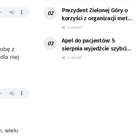
Prezydent Zielonej Góry o
korzyści z organizacji mety
Tour de Pologne
0 UDOST.
Apel do pacjentów: 5
sobę z
sierpnia wyjedźcie szybciej
la niej
z domów
0 UDOST.
, wielu