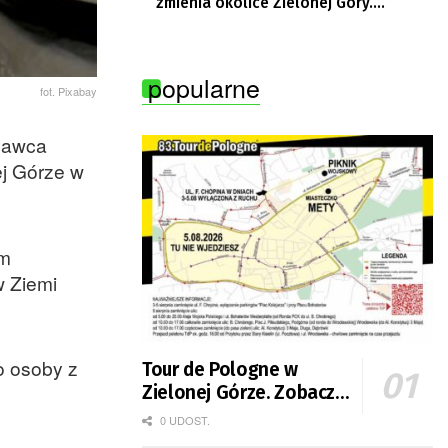
zmienia okolice Zielonej Góry.
Powstają nowe ścieżki rowerowe
popularne
fot. Pixabay
dawca
ej Górze w
em
 Ziemi
o osoby z
Tour de Pologne w
Zielonej Górze. Zobacz
zmiany w organizacji
0 UDOST.
ruchu