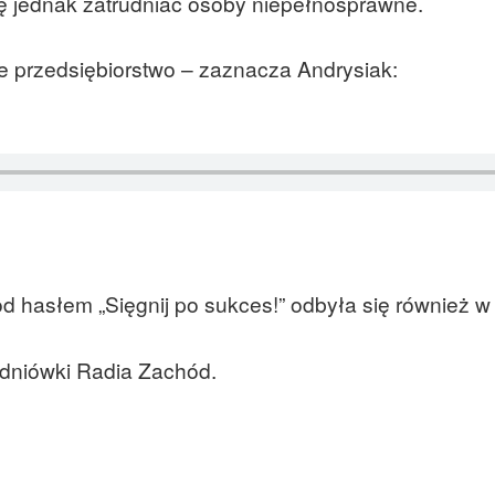
ię jednak zatrudniać osoby niepełnosprawne.
e przedsiębiorstwo – zaznacza Andrysiak:
 hasłem „Sięgnij po sukces!” odbyła się również w
udniówki Radia Zachód.