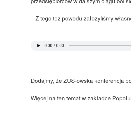
przedsiębiorców w dalszym ciągu boi s
– Z tego też powodu założyliśmy własn
Dodajmy, że ZUS-owska konferencja pod
Więcej na ten temat w zakładce Popoł