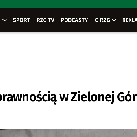
I
SPORT
RZG TV
PODCASTY
O RZG
REKL
rawnością w Zielonej Gó