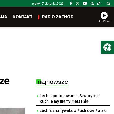
piątek, 7 sierpnia 2026
AMA
KONTAKT
RADIO ZACHÓD
SŁUCHAJ
Ot
rze
najnowsze
Lechia po losowaniu: Faworytem
Ruch, a my mamy marzenia!
Lechia zna rywala w Pucharze Polski