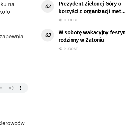
łku na
Prezydent Zielonej Góry o
koło
korzyści z organizacji mety
Tour de Pologne
0 UDOST.
W sobotę wakacyjny festyn
 zapewnia
rodzinny w Zatoniu
0 UDOST.
 kierowców