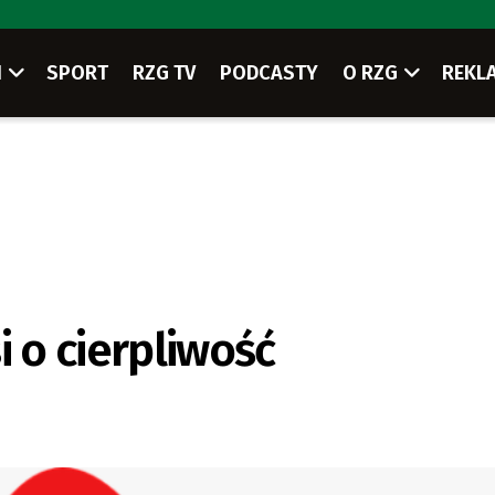
I
SPORT
RZG TV
PODCASTY
O RZG
REKL
i o cierpliwość