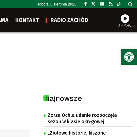
sobota, 8 sierpnia 2026
AMA
KONTAKT
RADIO ZACHÓD
SŁUCHAJ
Ot
najnowsze
Zorza Ochla udanie rozpoczęła
sezon w klasie okręgowej
„Ziołowe historie, kiszone