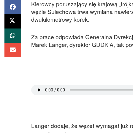
Kierowcy poruszający się krajową „tró
węźle Sulechowa trwa wymiana nawierzc
dwukilometrowy korek.
Za prace odpowiada Generalna Dyrekcja
Marek Langer, dyrektor GDDKiA, tak powa
Langer dodaje, że węzeł wymagał już r