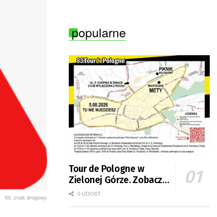
popularne
Tour de Pologne w
Zielonej Górze. Zobacz
zmiany w organizacji
0 UDOST.
fot. znak drogowy
ruchu