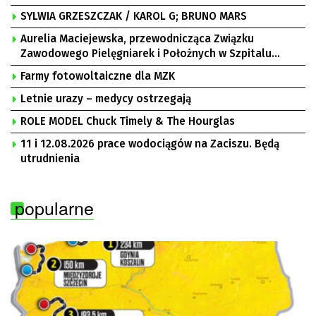
SYLWIA GRZESZCZAK / KAROL G; BRUNO MARS
Aurelia Maciejewska, przewodnicząca Związku
Zawodowego Pielęgniarek i Położnych w Szpitalu
Uniwersyteckim w Zielonej Górze, Bogusław
Farmy fotowoltaiczne dla MZK
Motowidełko, przewodniczący Zarządu Regionu NSZZ
„Solidarność” Zielona Góra
Letnie urazy – medycy ostrzegają
ROLE MODEL Chuck Timely & The Hourglas
11 i 12.08.2026 prace wodociągów na Zaciszu. Będą
utrudnienia
popularne