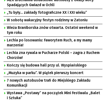
MZK uruchamia dodatkowe autobusy z okazji Nocy
Spadających Gwiazd w Ochli
„Tu były… zakłady fotograficzne XX i XXI wieku”
W sobotę wakacyjny festyn rodzinny w Zatoniu
Wieża Braniborska znów otwarta. Ostatni weekend w
tym roku
Lechia po losowaniu: Faworytem Ruch, a my mamy
marzenia!
Lechia zna rywala w Pucharze Polski – zagra z Ruchem
Chorzów!
Kończy się budowa hali przy ul. Wyspiańskiego
„Muzyka w parku”. W piątek pierwszy koncert
7 nowych autobusów trafi do Miejskiego Zakładu
Komunikacji
Wystawa „Postawy” na początek Mini Festiwalu „Balet
i Sztuka”