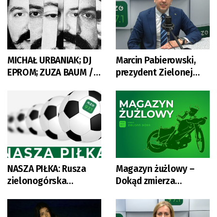
MICHAŁ URBANIAK; DJ
Marcin Pabierowski,
EPROM; ZUZA BAUM /
prezydent Zielonej
ELLIE GOULDING
Góry
NASZA PIŁKA: Rusza
Magazyn żużlowy –
zielonogórska
Dokąd zmierza
okręgówka!
Falubaz?