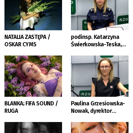
NATALIA ZASTĘPA /
podinsp. Katarzyna
OSKAR CYMS
Świerkowska-Teska,
naczelnik Wydziału
Ruchu Drogowego,
KMP Zielona Góra
BLANKA; FIFA SOUND /
Paulina Grzesiowska-
RUGA
Nowak, dyrektor
lubuskiego PCK