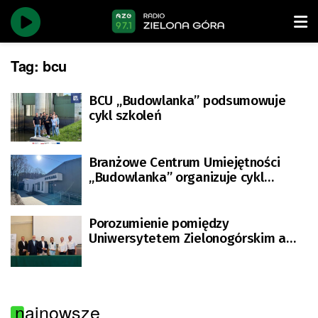
Tag:
bcu
BCU „Budowlanka” podsumowuje
cykl szkoleń
Branżowe Centrum Umiejętności
„Budowlanka” organizuje cykl
szkoleń tematycznych
Porozumienie pomiędzy
Uniwersytetem Zielonogórskim a
Branżowym Centrum Umiejętności
najnowsze