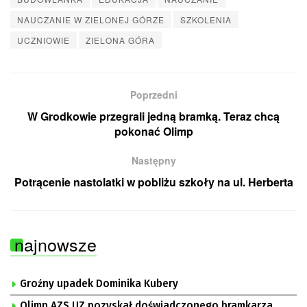
NAUCZANIE W ZIELONEJ GÓRZE
SZKOLENIA
UCZNIOWIE
ZIELONA GÓRA
Poprzedni
W Grodkowie przegrali jedną bramką. Teraz chcą
pokonać Olimp
Następny
Potrącenie nastolatki w pobliżu szkoły na ul. Herberta
najnowsze
Groźny upadek Dominika Kubery
Olimp AZS UZ pozyskał doświadczonego bramkarza