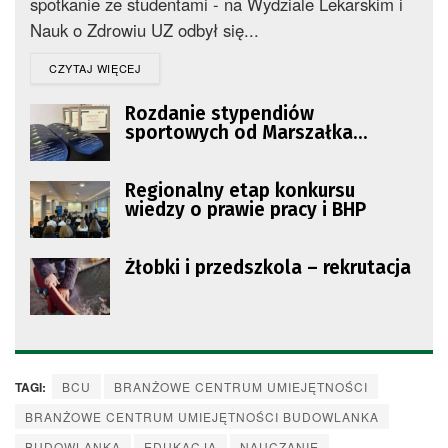
spotkanie ze studentami - na Wydziale Lekarskim i
Nauk o Zdrowiu UZ odbył się...
DETAILS
CZYTAJ WIĘCEJ
Rozdanie stypendiów
sportowych od Marszałka
Województwa Lubuskiego
Regionalny etap konkursu
wiedzy o prawie pracy i BHP
Żłobki i przedszkola – rekrutacja
TAGI:
BCU
BRANŻOWE CENTRUM UMIEJĘTNOŚCI
BRANŻOWE CENTRUM UMIEJĘTNOŚCI BUDOWLANKA
BUDOWLANKA
EDUKACJA
NAUCZANIE