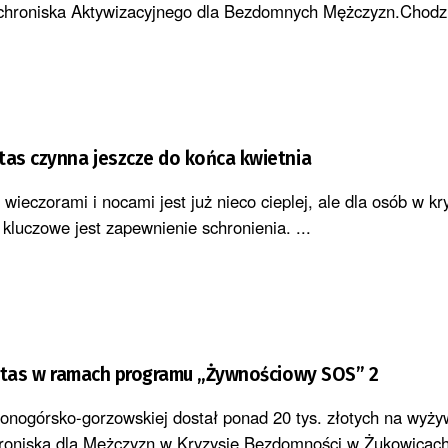
chroniska Aktywizacyjnego dla Bezdomnych Mężczyzn.Chodzi 
tas czynna jeszcze do końca kwietnia
wieczorami i nocami jest już nieco cieplej, ale dla osób w kr
kluczowe jest zapewnienie schronienia. ...
aritas w ramach programu „Żywnościowy SOS” 2
elonogórsko-gorzowskiej dostał ponad 20 tys. złotych na wyży
roniska dla Mężczyzn w Kryzysie Bezdomności w Żukowicach