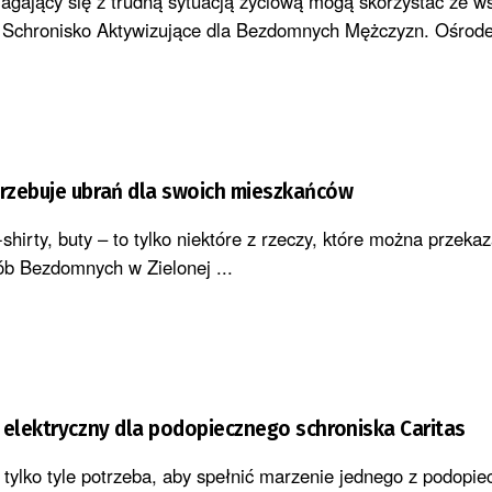
agający się z trudną sytuacją życiową mogą skorzystać ze w
 Schronisko Aktywizujące dla Bezdomnych Mężczyzn. Ośrode
rzebuje ubrań dla swoich mieszkańców
t-shirty, buty – to tylko niektóre z rzeczy, które można przeka
b Bezdomnych w Zielonej ...
 elektryczny dla podopiecznego schroniska Caritas
– tylko tyle potrzeba, aby spełnić marzenie jednego z podopi