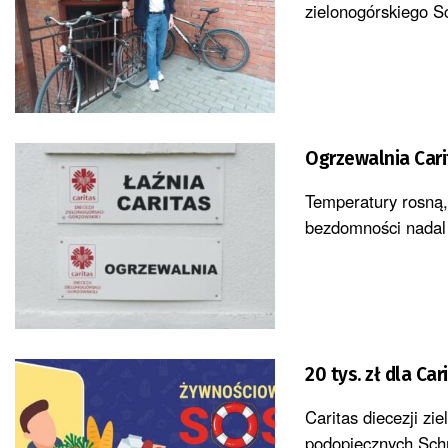
zielonogórskiego S
Ogrzewalnia Cari
Temperatury rosną, 
bezdomności nadal 
20 tys. zł dla C
Caritas diecezji zi
podopiecznych Sch