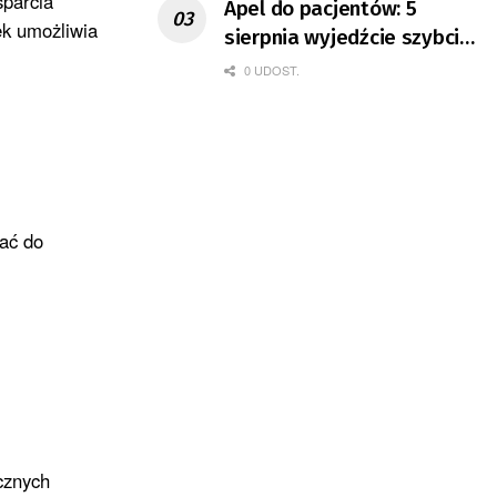
sparcia
Apel do pacjentów: 5
k umożliwia
sierpnia wyjedźcie szybciej
z domów
0 UDOST.
zać do
ecznych