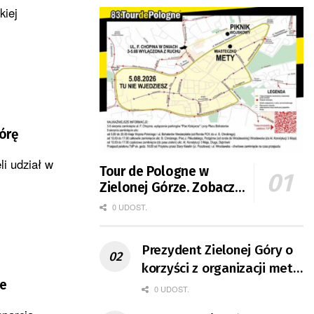
kiej
Górę
i udział w
Tour de Pologne w
Zielonej Górze. Zobacz
zmiany w organizacji
0 UDOST.
ruchu
Prezydent Zielonej Góry o
korzyści z organizacji mety
ze
Tour de Pologne
0 UDOST.