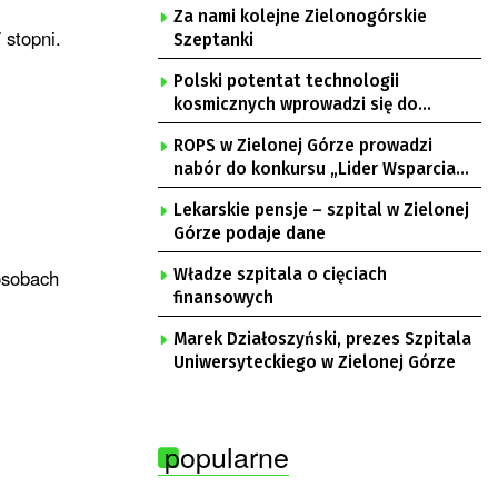
Za nami kolejne Zielonogórskie
stopni.
Szeptanki
Polski potentat technologii
kosmicznych wprowadzi się do
Zielonej Góry
ROPS w Zielonej Górze prowadzi
nabór do konkursu „Lider Wsparcia
Seniora”
Lekarskie pensje – szpital w Zielonej
Górze podaje dane
osobach
Władze szpitala o cięciach
finansowych
Marek Działoszyński, prezes Szpitala
Uniwersyteckiego w Zielonej Górze
popularne
h