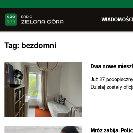
WIADOMOŚC
Tag:
bezdomni
Dwa nowe mieszk
Już 27 podopieczn
Dzisiaj zostały ofi
Mróz zabija. Poli