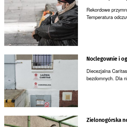
Rekordowe przymro
Temperatura odczuw
Noclegownie i o
Diecezjalna Carita
bezdomnych. Dla ni
Zielonogórska n