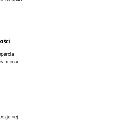
ości
sparcia
 mieści ...
ezjalnej