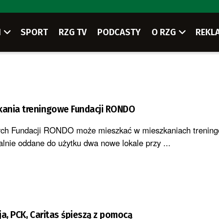
I
SPORT
RZG TV
PODCASTY
O RZG
REKL
ania treningowe Fundacji RONDO
ych Fundacji RONDO może mieszkać w mieszkaniach trening
cjalnie oddane do użytku dwa nowe lokale przy ...
cja, PCK, Caritas śpieszą z pomocą