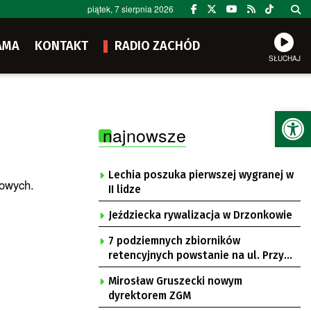
piątek, 7 sierpnia 2026
AMA
KONTAKT
RADIO ZACHÓD
SŁUCHAJ
Ot
najnowsze
Lechia poszuka pierwszej wygranej w
owych.
II lidze
Jeździecka rywalizacja w Drzonkowie
7 podziemnych zbiorników
retencyjnych powstanie na ul. Przy
Gazowni
Mirosław Gruszecki nowym
dyrektorem ZGM