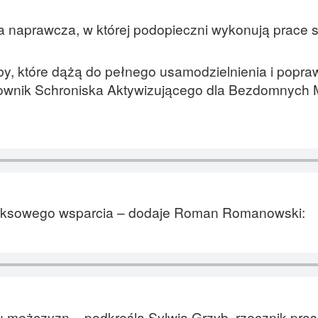
a naprawcza, w której podopieczni wykonują prace st
y, które dążą do pełnego usamodzielnienia i popr
ownik Schroniska Aktywizującego dla Bezdomnych
eksowego wsparcia – dodaje Roman Romanowski:
lu mężczyzn – podkreśla Sylwia Grzyb, rzecznik pra