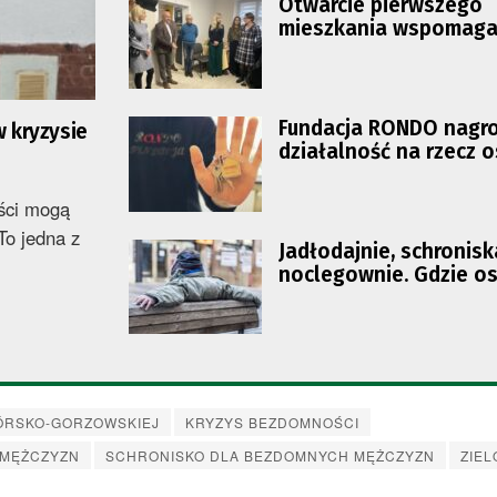
Otwarcie pierwszego
mieszkania wspomaga
osób w kryzysie bezd
Fundacja RONDO nagr
w kryzysie
działalność na rzecz 
kryzysie bezdomności
ści mogą
To jedna z
Jadłodajnie, schronisk
noclegownie. Gdzie o
bezdomna może szuka
pomocy w Lubuskiem? 
GÓRSKO-GORZOWSKIEJ
KRYZYS BEZDOMNOŚCI
 MĘŻCZYZN
SCHRONISKO DLA BEZDOMNYCH MĘŻCZYZN
ZIE