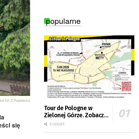
popularne
lne fot: Z.Popielecka
Tour de Pologne w
Zielonej Górze. Zobacz
ia
zmiany w organizacji
ści się
0 UDOST.
ruchu