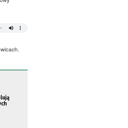
owicach.
lują
ych