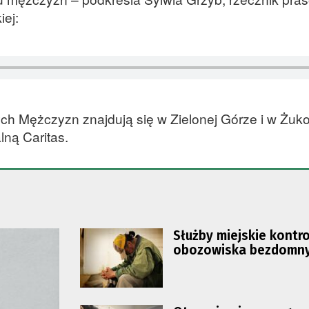
iej:
h Mężczyzn znajdują się w Zielonej Górze i w Żuk
ną Caritas.
Służby miejskie kontro
obozowiska bezdomn