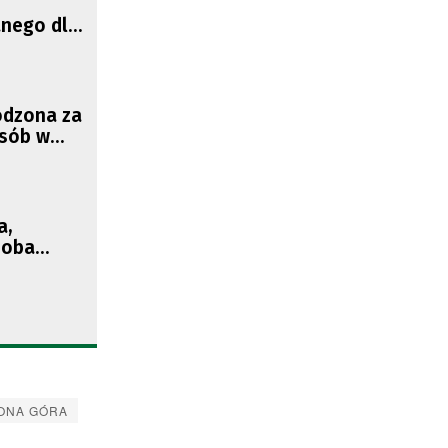
nego dla
omności
odzona za
osób w
a,
soba
ć
Tutaj
LONA GÓRA