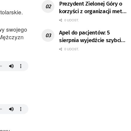
Prezydent Zielonej Góry o
olarskie.
korzyści z organizacji mety
Tour de Pologne
0 UDOST.
awy swojego
Apel do pacjentów: 5
 Mężczyzn
sierpnia wyjedźcie szybciej
z domów
0 UDOST.
sowy