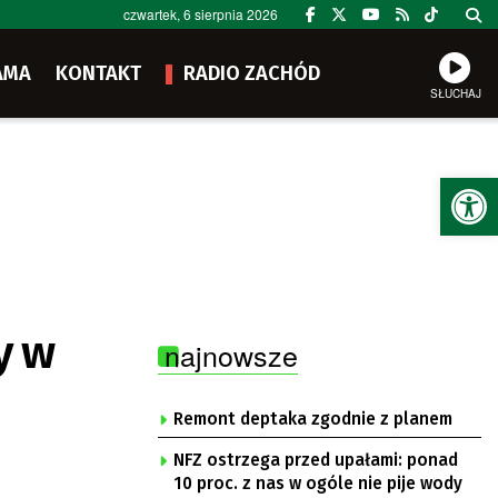
czwartek, 6 sierpnia 2026
AMA
KONTAKT
RADIO ZACHÓD
SŁUCHAJ
Ot
y w
najnowsze
Remont deptaka zgodnie z planem
NFZ ostrzega przed upałami: ponad
10 proc. z nas w ogóle nie pije wody