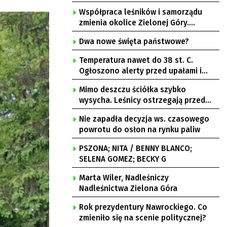
Współpraca leśników i samorządu
zmienia okolice Zielonej Góry.
Powstają nowe ścieżki rowerowe
Dwa nowe święta państwowe?
Temperatura nawet do 38 st. C.
Ogłoszono alerty przed upałami i
burzami
Mimo deszczu ściółka szybko
wysycha. Leśnicy ostrzegają przed
pożarami
Nie zapadła decyzja ws. czasowego
powrotu do osłon na rynku paliw
PSZONA; NITA / BENNY BLANCO;
SELENA GOMEZ; BECKY G
Marta Wiler, Nadleśniczy
Nadleśnictwa Zielona Góra
Rok prezydentury Nawrockiego. Co
zmieniło się na scenie politycznej?