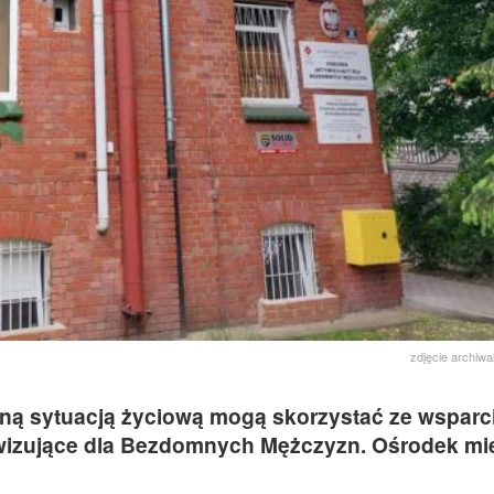
zdjęcie archiwa
dną sytuacją życiową mogą skorzystać ze wsparc
izujące dla Bezdomnych Mężczyzn. Ośrodek mie