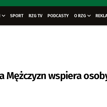
I
SPORT
RZG TV
PODCASTY
O RZG
REKL
la Mężczyzn wspiera osob