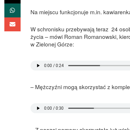
Na miejscu funkcjonuje m.in. kawiarenk
W schronisku przebywają teraz 24 osob
życia – mówi Roman Romanowski, kier
w Zielonej Górze:
– Mężczyźni mogą skorzystać z kompl
– Z naszej pomocy skorzystało już wie