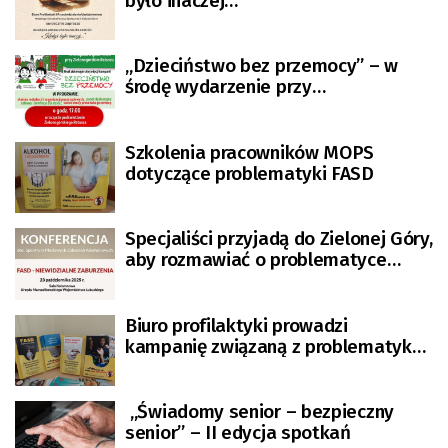
było inaczej…”
„Dzieciństwo bez przemocy” – w
środę wydarzenie przy
zielonogórskim ratuszu
Szkolenia pracowników MOPS
dotyczące problematyki FASD
Specjaliści przyjadą do Zielonej Góry,
aby rozmawiać o problematyce
FASD
Biuro profilaktyki prowadzi
kampanię związaną z problematyką
FASD
„Świadomy senior – bezpieczny
senior” – II edycja spotkań