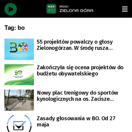
Tag:
bo
55 projektów powalczy o głosy
Zielonogórzan. W środę rusza
głosowanie w budżecie
obywatelskim
Zakończyła się ocena projektów do
budżetu obywatelskiego
Nowy plac trenigowy do sportów
kynologicznych na os. Zacisze
[ZDJĘCIA]
Zasady głosowania w BO. Od 27
maja