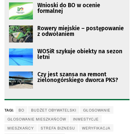
Wnioski do BO w ocenie
formalnej
Rowery miejskie – postępowanie
z odwołaniem
WOSiR szykuje obiekty na sezon
letni
Czy jest szansa na remont
zielonogórskiego dworca PKS?
TAGI:
BO
BUDŻET OBYWATELSKI
GŁOSOWANIE
GŁOSOWANIE MIESZKAŃCÓW
INWESTYCJE
MIESZKAŃCY
STREFA BIZNESU
WERYFIKACJA