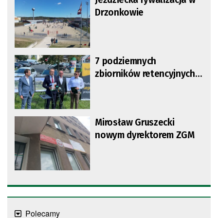
Drzonkowie
7 podziemnych
zbiorników retencyjnych
powstanie na ul. Przy
Gazowni
Mirosław Gruszecki
nowym dyrektorem ZGM
Polecamy