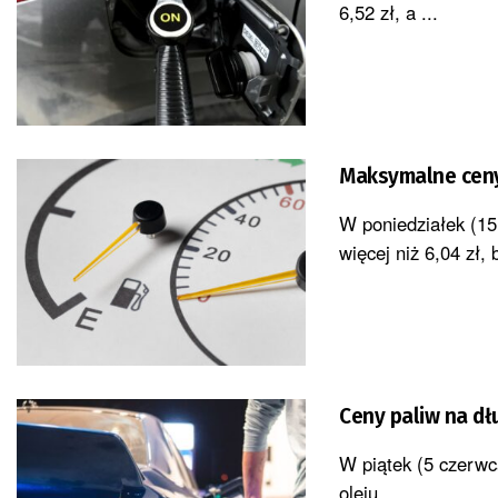
6,52 zł, a ...
Maksymalne ceny
W poniedziałek (15 
więcej niż 6,04 zł, 
Ceny paliw na d
W piątek (5 czerwca
oleju ...