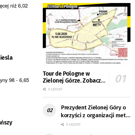
ęcej niż 6,02
iesla
Tour de Pologne w
yny 98 - 6,65
Zielonej Górze. Zobacz
.
zmiany w organizacji
0 UDOST.
ruchu
Prezydent Zielonej Góry o
korzyści z organizacji mety
ańszy
Tour de Pologne
0 UDOST.