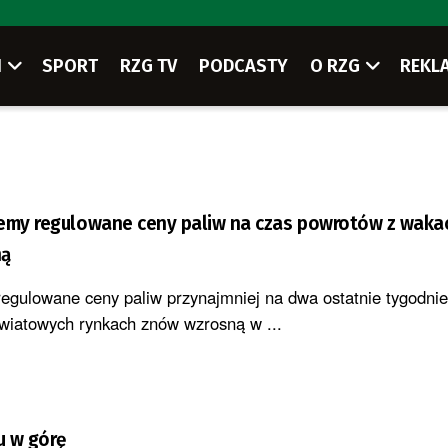
I
SPORT
RZG TV
PODCASTY
O RZG
REKL
emy regulowane ceny paliw na czas powrotów z wakacji
ną
egulowane ceny paliw przynajmniej na dwa ostatnie tygodnie
 światowych rynkach znów wzrosną w ...
u w górę