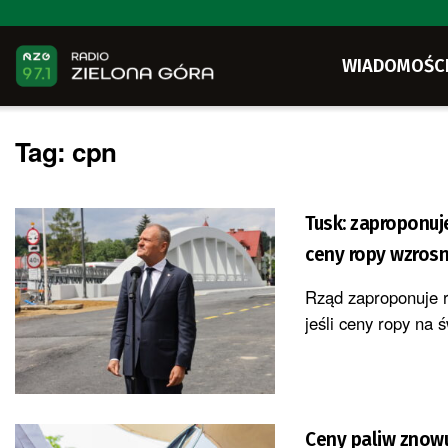
WIADOMOŚC
Tag:
cpn
Tusk: zaproponuj
ceny ropy wzros
Rząd zaproponuje r
jeśli ceny ropy na
Ceny paliw znow