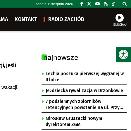
sobota, 8 sierpnia 2026
AMA
KONTAKT
RADIO ZACHÓD
SŁUCHAJ
Ot
najnowsze
, jeśli
Lechia poszuka pierwszej wygranej w
II lidze
 wakacji,
Jeździecka rywalizacja w Drzonkowie
7 podziemnych zbiorników
retencyjnych powstanie na ul. Przy
Gazowni
Mirosław Gruszecki nowym
dyrektorem ZGM