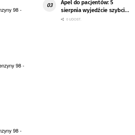
Apel do pacjentów: 5
nzyny 98 -
sierpnia wyjedźcie szybciej
z domów
0 UDOST.
enzyny 98 -
nzyny 98 -