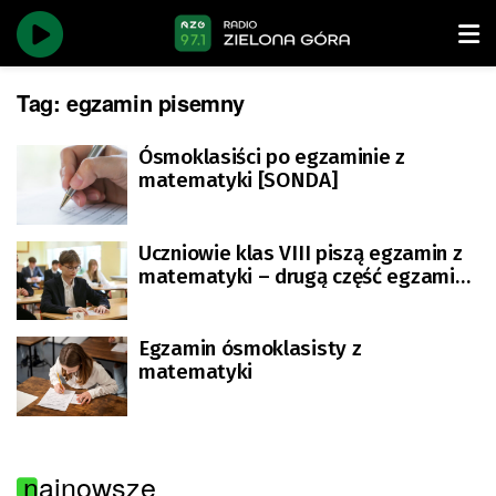
Tag:
egzamin pisemny
Ósmoklasiści po egzaminie z
matematyki [SONDA]
Uczniowie klas VIII piszą egzamin z
matematyki – drugą część egzaminu
ósmoklasisty
Egzamin ósmoklasisty z
matematyki
najnowsze