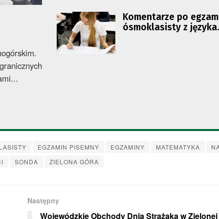
Komentarze po egzam
ósmoklasisty z języka
polskiego
nogórskim.
agranicznych
mi...
LASISTY
EGZAMIN PISEMNY
EGZAMINY
MATEMATYKA
N
I
SONDA
ZIELONA GÓRA
Następny
Wojewódzkie Obchody Dnia Strażaka w Zielonej