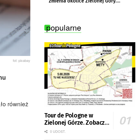
zmienia okolice Zielonej Góry.
Powstają nowe ścieżki rowerowe
popularne
fot: pixabay
nu
kło również
Tour de Pologne w
Zielonej Górze. Zobacz
zmiany w organizacji
0 UDOST.
ruchu