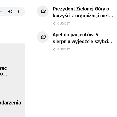
Prezydent Zielonej Góry o
korzyści z organizacji mety
Tour de Pologne
0 UDOST.
Apel do pacjentów: 5
sierpnia wyjedźcie szybciej
z domów
0 UDOST.
rac
ło
ydarzenia