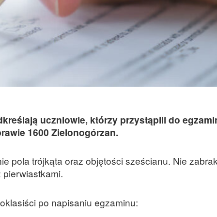
kreślają uczniowie, którzy przystąpili do egzami
prawie 1600 Zielonogórzan.
e pola trójkąta oraz objętości sześcianu. Nie zabra
 pierwiastkami.
moklasiści po napisaniu egzaminu: