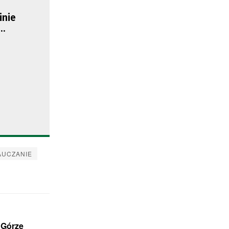
inie
AUCZANIE
 Górze