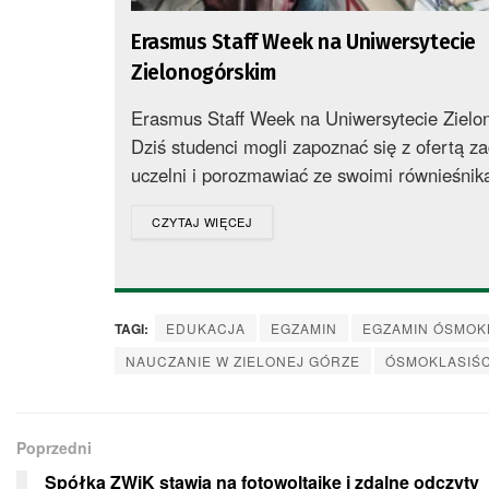
Erasmus Staff Week na Uniwersytecie
Zielonogórskim
Erasmus Staff Week na Uniwersytecie Zielo
Dziś studenci mogli zapoznać się z ofertą z
uczelni i porozmawiać ze swoimi równieśnika
DETAILS
CZYTAJ WIĘCEJ
TAGI:
EDUKACJA
EGZAMIN
EGZAMIN ÓSMOK
NAUCZANIE W ZIELONEJ GÓRZE
ÓSMOKLASIŚC
Poprzedni
Spółka ZWiK stawia na fotowoltaikę i zdalne odczyty