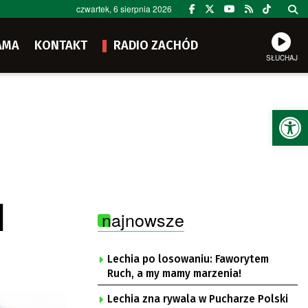
czwartek, 6 sierpnia 2026
AMA
KONTAKT
RADIO ZACHÓD
SŁUCHAJ
Ot
]
najnowsze
Lechia po losowaniu: Faworytem
Ruch, a my mamy marzenia!
Lechia zna rywala w Pucharze Polski