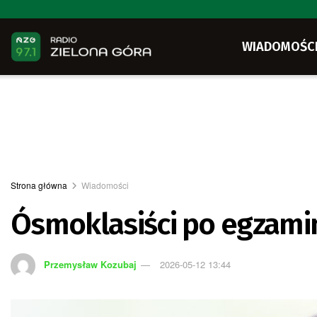
WIADOMOŚC
Strona główna
Wiadomości
Ósmoklasiści po egzami
Przemysław Kozubaj
2026-05-12 13:44