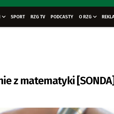
I
SPORT
RZG TV
PODCASTY
O RZG
REKL
nie z matematyki [SONDA