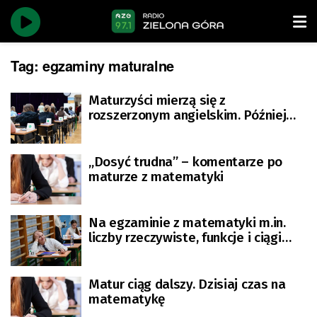
Tag:
egzaminy maturalne
Maturzyści mierzą się z
rozszerzonym angielskim. Później
historia muzyki
„Dosyć trudna” – komentarze po
maturze z matematyki
Na egzaminie z matematyki m.in.
liczby rzeczywiste, funkcje i ciągi
liczb [AKTUALIZACJA]
Matur ciąg dalszy. Dzisiaj czas na
matematykę