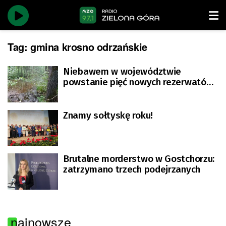
Tag:
gmina krosno odrzańskie
Niebawem w województwie
powstanie pięć nowych rezerwatów
przyrody
Znamy sołtyskę roku!
Brutalne morderstwo w Gostchorzu:
zatrzymano trzech podejrzanych
najnowsze