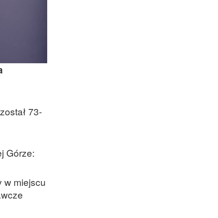
a
został 73-
j Górze:
y w miejscu
wawcze