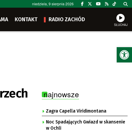
niedziela, 9 sierpnia 2026
AMA
KONTAKT
RADIO ZACHÓD
SŁUCHAJ
Ot
rzech
najnowsze
Zagra Capella Viridimontana
Noc Spadających Gwiazd w skansenie
w Ochli