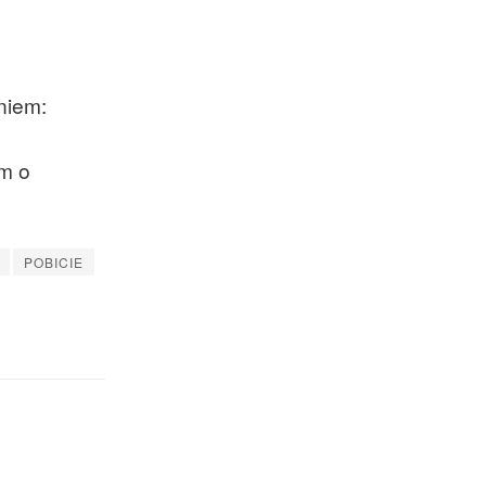
niem:
em o
POBICIE