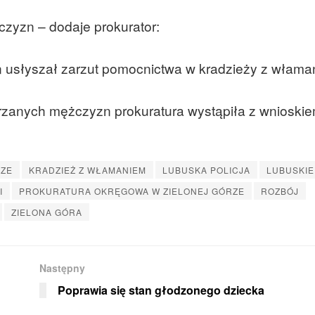
zyzn – dodaje prokurator:
 usłyszał zarzut pomocnictwa w kradzieży z włama
rzanych mężczyzn prokuratura wystąpiła z wnioski
ZE
KRADZIEŻ Z WŁAMANIEM
LUBUSKA POLICJA
LUBUSKIE
I
PROKURATURA OKRĘGOWA W ZIELONEJ GÓRZE
ROZBÓJ
ZIELONA GÓRA
Następny
Poprawia się stan głodzonego dziecka