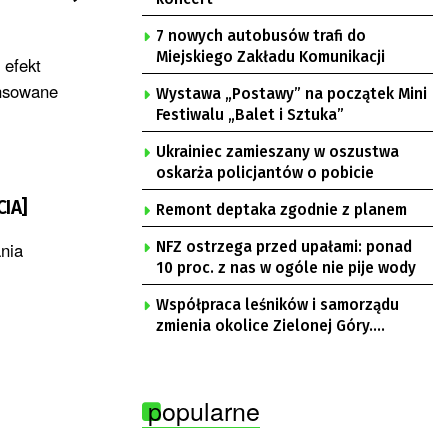
7 nowych autobusów trafi do
Miejskiego Zakładu Komunikacji
 efekt
ansowane
Wystawa „Postawy” na początek Mini
Festiwalu „Balet i Sztuka”
Ukrainiec zamieszany w oszustwa
oskarża policjantów o pobicie
CIA]
Remont deptaka zgodnie z planem
ania
NFZ ostrzega przed upałami: ponad
10 proc. z nas w ogóle nie pije wody
Współpraca leśników i samorządu
zmienia okolice Zielonej Góry.
Powstają nowe ścieżki rowerowe
popularne