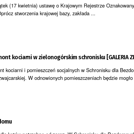
ątek (17 kwietnia) ustawę o Krajowym Rejestrze Oznakowan
rócz stworzenia krajowej bazy, zakłada ...
mont kociarni w zielonogórskim schronisku [GALERIA Z
nt kociarni i pomieszczeń socjalnych w Schronisku dla Bez
Szwajcarskiej. W odnowionych pomieszczeniach będzie mogło 
 domu