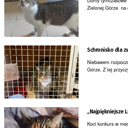
Domy tymczasowe d
Zielonej Górze na 
Schronisko dla 
Niebawem rozpoczni
Górze. Z tej przyc
„Najpiękniejsze 
Koci konkurs w med