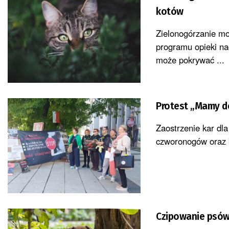
kotów
Zielonogórzanie mo
programu opieki na
może pokrywać ...
Protest „Mamy do
Zaostrzenie kar dl
czworonogów oraz be
Czipowanie psów 