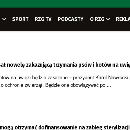
I
SPORT
RZG TV
PODCASTY
O RZG
REKL
ał nowelę zakazującą trzymania psów i kotów na uwię
otów na uwięzi będzie zakazane – prezydent Karol Nawrocki 
 o ochronie zwierząt. Będzie ona obowiązywać po ...
mogą otrzymać dofinansowanie na zabieg sterylizacji i