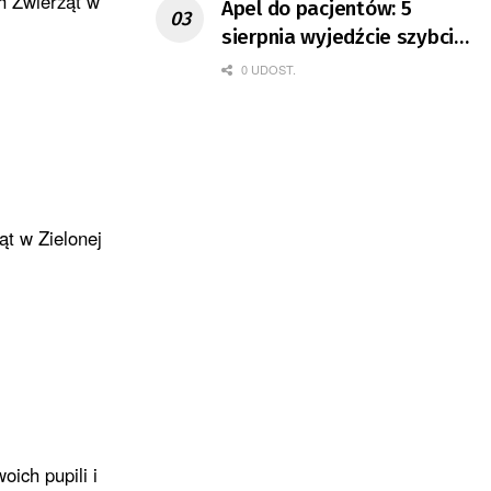
h Zwierząt w
Apel do pacjentów: 5
sierpnia wyjedźcie szybciej
z domów
0 UDOST.
t w Zielonej
ich pupili i