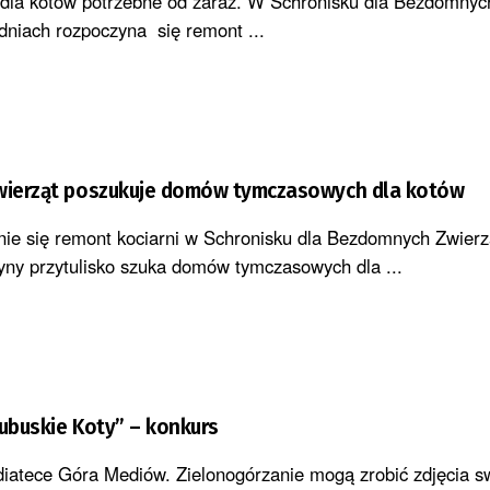
la kotów potrzebne od zaraz. W Schronisku dla Bezdomnyc
dniach rozpoczyna się remont ...
zwierząt poszukuje domów tymczasowych dla kotów
e się remont kociarni w Schronisku dla Bezdomnych Zwierzą
zyny przytulisko szuka domów tymczasowych dla ...
Lubuskie Koty” – konkurs
iatece Góra Mediów. Zielonogórzanie mogą zrobić zdjęcia swo