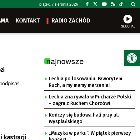
piątek, 7 sierpnia 2026
AMA
KONTAKT
RADIO ZACHÓD
SŁUCHAJ
Ot
najnowsze
zi
Lechia po losowaniu: Faworytem
podpisał
Ruch, a my mamy marzenia!
Lechia zna rywala w Pucharze Polski
– zagra z Ruchem Chorzów!
Kończy się budowa hali przy ul.
Wyspiańskiego
„Muzyka w parku”. W piątek pierwszy
 kastracji
koncert