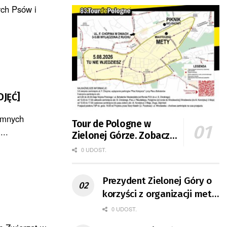
ych Psów i
DJĘĆ]
domnych
Tour de Pologne w
...
Zielonej Górze. Zobacz
zmiany w organizacji
0 UDOST.
ruchu
Prezydent Zielonej Góry o
korzyści z organizacji mety
Tour de Pologne
0 UDOST.