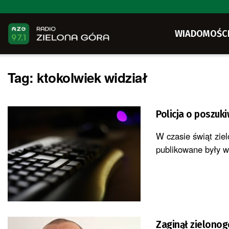
WIADOMOŚC
Tag:
ktokolwiek widział
Policja o poszuk
W czasie świąt zie
publikowane były w
Zaginął zielonog