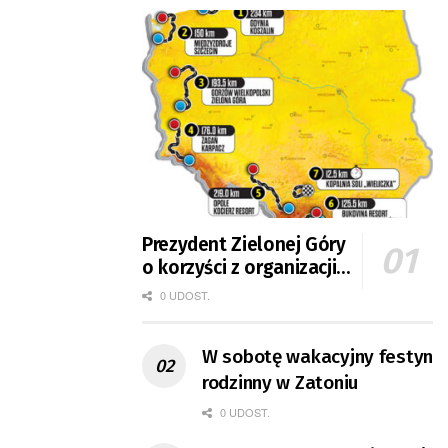
Prezydent Zielonej Góry
o korzyści z organizacji
mety Tour de Pologne
0 UDOST.
W sobotę wakacyjny festyn
rodzinny w Zatoniu
0 UDOST.