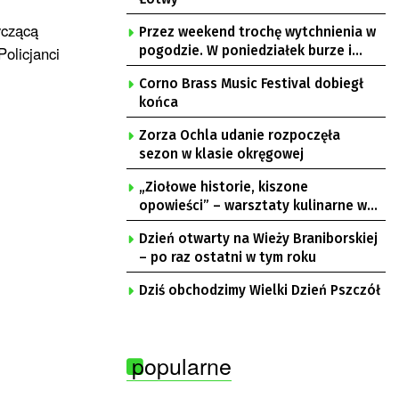
yczącą
Przez weekend trochę wytchnienia w
olicjanci
pogodzie. W poniedziałek burze i
upał
Corno Brass Music Festival dobiegł
końca
Zorza Ochla udanie rozpoczęła
sezon w klasie okręgowej
„Ziołowe historie, kiszone
opowieści” – warsztaty kulinarne w
Krępie
Dzień otwarty na Wieży Braniborskiej
– po raz ostatni w tym roku
Dziś obchodzimy Wielki Dzień Pszczół
popularne