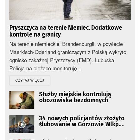
Pryszczyca na terenie Niemiec. Dodatkowe
kontrole na granicy
Na terenie niemieckiej Brandenburgii, w powiecie
Maerkisch-Oderland graniczącym z Polską wykryto
ognisko zakaźnej Pryszczycy (FMD). Lubuska
Policja na bieżąco monitoruję...
DETAILS
CZYTAJ WIĘCEJ
Służby miejskie kontrolują
obozowiska bezdomnych
34 nowych policjantów złożyło
ślubowanie w Gorzowie Wlkp.
Gdzie będą pełnić służbę?
[GALERIA ZDJĘĆ]