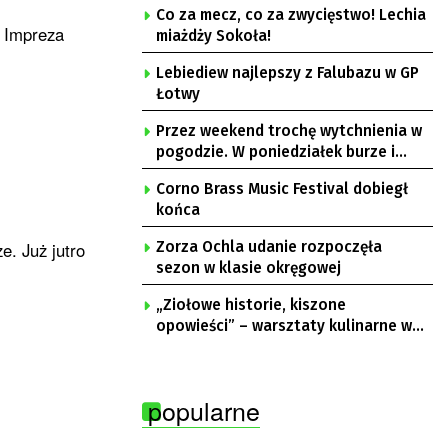
Co za mecz, co za zwycięstwo! Lechia
. Impreza
miażdży Sokoła!
Lebiediew najlepszy z Falubazu w GP
Łotwy
Przez weekend trochę wytchnienia w
pogodzie. W poniedziałek burze i
upał
Corno Brass Music Festival dobiegł
końca
e. Już jutro
Zorza Ochla udanie rozpoczęła
sezon w klasie okręgowej
„Ziołowe historie, kiszone
opowieści” – warsztaty kulinarne w
Krępie
popularne