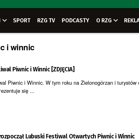
I
SPORT
RZG TV
PODCASTY
O RZG
REKL
c i winnic
iwal Piwnic i Winnic [ZDJĘCIA]
wal Piwnic i Winnic. W tym roku na Zielonogórzan i turystów
ezentuje się ...
rozpoczął Lubuski Festiwal Otwartych Piwnic i Winnic