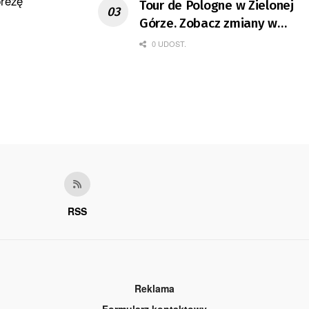
prezę
Tour de Pologne w Zielonej
Górze. Zobacz zmiany w
organizacji ruchu
0 UDOST.
RSS
Reklama