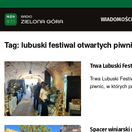
WIADOMOŚC
Tag:
lubuski festiwal otwartych piwni
Trwa Lubuski Fest
Trwa Lubuski Festi
piwnic, w których pr
Spacer winiarski 