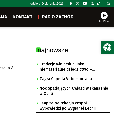
niedziela, 9 sierpnia 2026
AMA
KONTAKT
RADIO ZACHÓD
SŁUCHAJ
Ot
najnowsze
Tradycje winiarskie, jako
 czeka 31
niematerialne dziedzictwo –
konsultacje i projekt
Zagra Capella Viridimontana
Noc Spadających Gwiazd w skansenie
w Ochli
„Kapitalna rekacja zespołu” –
wypowiedzi po wygranej Lechii