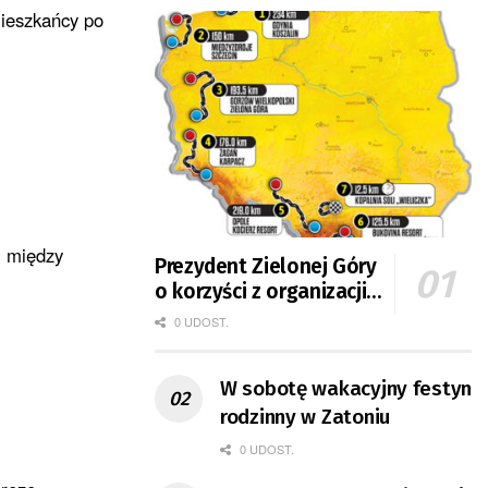
mieszkańcy po
- między
Prezydent Zielonej Góry
o korzyści z organizacji
mety Tour de Pologne
0 UDOST.
W sobotę wakacyjny festyn
rodzinny w Zatoniu
0 UDOST.