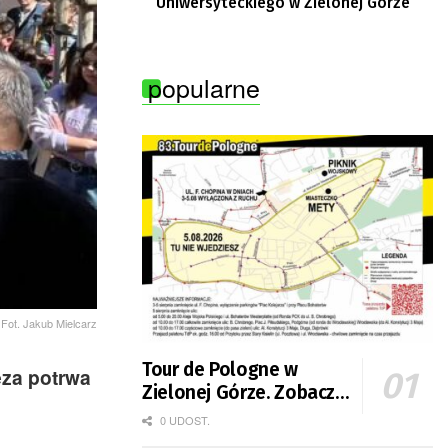
Uniwersyteckiego w Zielonej Górze
popularne
Fot. Jakub Mielcarz
Tour de Pologne w
eza potrwa
Zielonej Górze. Zobacz
zmiany w organizacji
0 UDOST.
ruchu