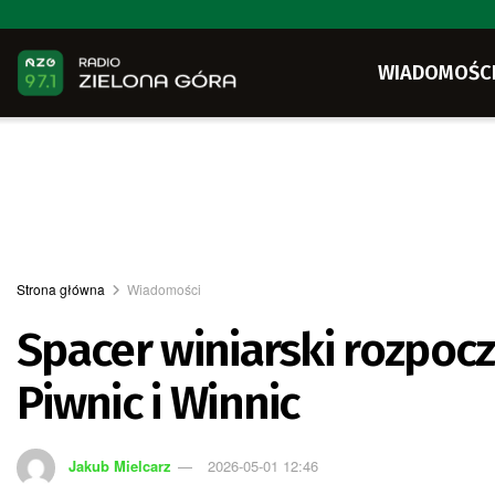
WIADOMOŚC
Strona główna
Wiadomości
Spacer winiarski rozpoc
Piwnic i Winnic
Jakub Mielcarz
2026-05-01 12:46