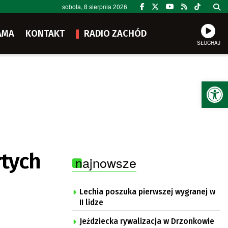
sobota, 8 sierpnia 2026
AMA
KONTAKT
RADIO ZACHÓD
SŁUCHAJ
Ot
rtych
najnowsze
Lechia poszuka pierwszej wygranej w
II lidze
Jeździecka rywalizacja w Drzonkowie