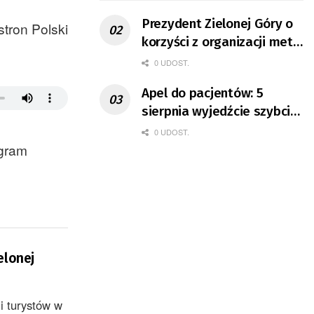
Prezydent Zielonej Góry o
stron Polski
korzyści z organizacji mety
Tour de Pologne
0 UDOST.
Apel do pacjentów: 5
sierpnia wyjedźcie szybciej
z domów
0 UDOST.
ogram
elonej
i turystów w