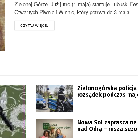
Zielonej Górze. Już jutro (1 maja) startuje Lubuski Fes
Otwartych Piwnic i Winnic, który potrwa do 3 maja....
DETAILS
CZYTAJ WIĘCEJ
Zielonogórska policja
rozsądek podczas ma
wyjazdów
Nowa Sól zaprasza na
nad Odrą – rusza sezo
wodniacki