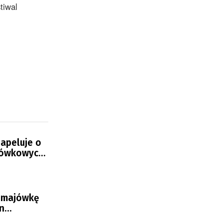
tiwal
 apeluje o
jówkowych
 majówkę
n