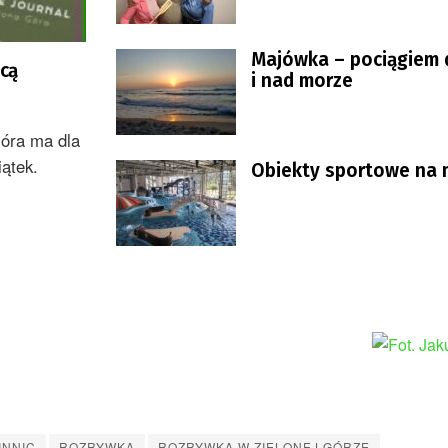
Majówka – pociągiem
cą
i nad morze
Góra ma dla
ątek.
Obiekty sportowe na
INNIC
ROZRYWKA
ROZRYWKA W ZIELONEJ GÓRZE