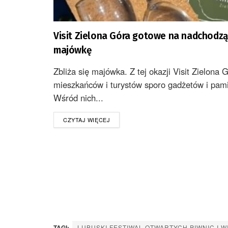
Visit Zielona Góra gotowe na nadchodzą
majówkę
Zbliża się majówka. Z tej okazji Visit Zielona 
mieszkańców i turystów sporo gadżetów i pami
Wśród nich...
DETAILS
CZYTAJ WIĘCEJ
TAGI:
LUBUSKI FESTIWAL OTWARTYCH PIWNIC I W