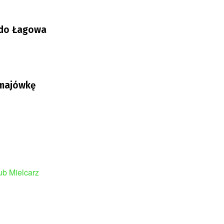
 do Łagowa
 majówkę