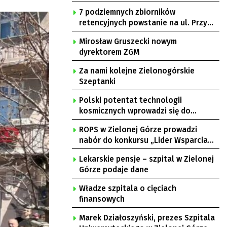
7 podziemnych zbiorników
retencyjnych powstanie na ul. Przy
Gazowni
Mirosław Gruszecki nowym
dyrektorem ZGM
Za nami kolejne Zielonogórskie
Szeptanki
Polski potentat technologii
kosmicznych wprowadzi się do
Zielonej Góry
ROPS w Zielonej Górze prowadzi
nabór do konkursu „Lider Wsparcia
Seniora”
Lekarskie pensje – szpital w Zielonej
Górze podaje dane
Władze szpitala o cięciach
finansowych
Marek Działoszyński, prezes Szpitala