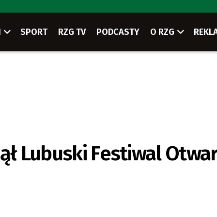
I
SPORT
RZG TV
PODCASTY
O RZG
REKL
zął Lubuski Festiwal Otwa