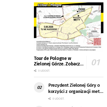
Tour de Pologne w
Zielonej Górze. Zobacz
zmiany w organizacji
0 UDOST.
ruchu
Prezydent Zielonej Góry o
korzyści z organizacji mety
Tour de Pologne
0 UDOST.