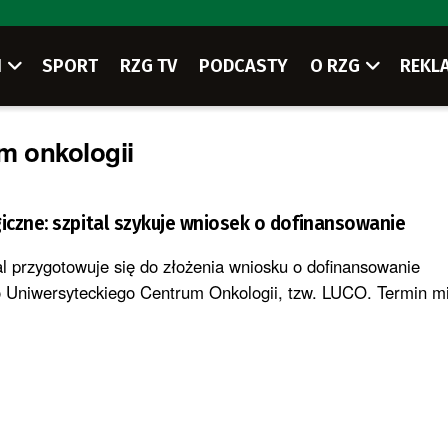
I
SPORT
RZG TV
PODCASTY
O RZG
REKL
m onkologii
czne: szpital szykuje wniosek o dofinansowanie
al przygotowuje się do złożenia wniosku o dofinansowanie
 Uniwersyteckiego Centrum Onkologii, tzw. LUCO. Termin mi