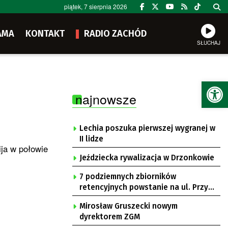
piątek, 7 sierpnia 2026
AMA
KONTAKT
RADIO ZACHÓD
SŁUCHAJ
Ot
najnowsze
Lechia poszuka pierwszej wygranej w
II lidze
ja w połowie
Jeździecka rywalizacja w Drzonkowie
7 podziemnych zbiorników
retencyjnych powstanie na ul. Przy
Gazowni
Mirosław Gruszecki nowym
dyrektorem ZGM