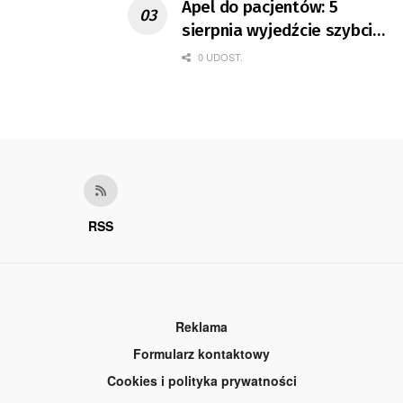
Apel do pacjentów: 5
sierpnia wyjedźcie szybciej
z domów
0 UDOST.
RSS
Reklama
Formularz kontaktowy
Cookies i polityka prywatności