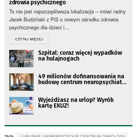
zdrowia psychicznego
To nie jest najszczęśliwsza lokalizacja – mówi radny
Jacek Budziński z PiS o nowym ośrodku zdrowia
psychicznego dla dzieci i...
DETAILS
CZYTAJ WIĘCEJ
Szpital: coraz więcej wypadków
na hulajnogach
49 milionów dofinansowania na
budowę centrum neuropsychiatrii
dla dzieci i młodzieży w Zielonej
Górze
Wyjeżdżasz na urlop? Wyrób
kartę EKUZ!
TAGI:
LUBUSKIE UNIWERSYTECKIE CENTRUM ONKOLOGII