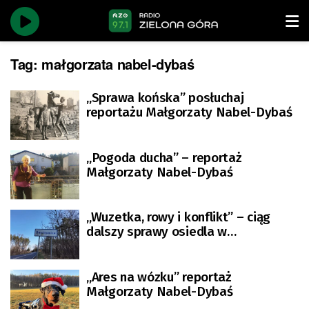
Tag:
małgorzata nabel-dybaś
„Sprawa końska” posłuchaj
reportażu Małgorzaty Nabel-Dybaś
„Pogoda ducha” – reportaż
Małgorzaty Nabel-Dybaś
„Wuzetka, rowy i konflikt” – ciąg
dalszy sprawy osiedla w
Barcikowicach audycja Małgorzaty
Nabel-Dybaś
„Ares na wózku” reportaż
Małgorzaty Nabel-Dybaś