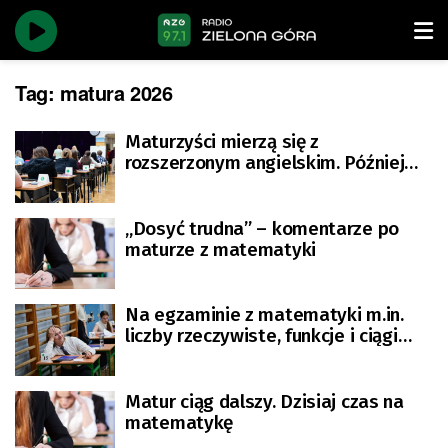
Tag:
matura 2026
Maturzyści mierzą się z
rozszerzonym angielskim. Później
historia muzyki
„Dosyć trudna” – komentarze po
maturze z matematyki
Na egzaminie z matematyki m.in.
liczby rzeczywiste, funkcje i ciągi
liczb [AKTUALIZACJA]
Matur ciąg dalszy. Dzisiaj czas na
matematykę