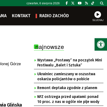
czwartek, 6 sierpnia 2026
AMA
KONTAKT
RADIO ZACHÓD
SŁUCHAJ
Ot
najnowsze
Wystawa „Postawy” na początek Mini
elonej Górze
Festiwalu „Balet i Sztuka”
Ukrainiec zamieszany w oszustwa
oskarża policjantów o pobicie
Remont deptaka zgodnie z planem
NFZ ostrzega przed upałami: ponad
10 proc. z nas w ogóle nie pije wody
wia Glińska