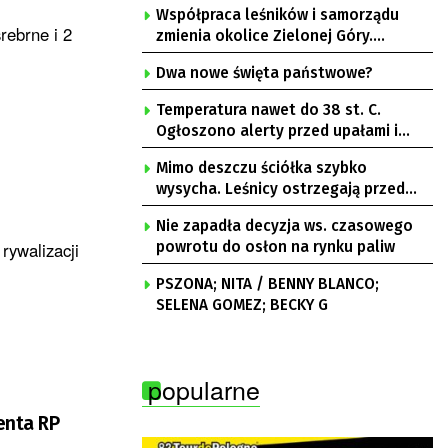
Współpraca leśników i samorządu
rebrne i 2
zmienia okolice Zielonej Góry.
Powstają nowe ścieżki rowerowe
Dwa nowe święta państwowe?
Temperatura nawet do 38 st. C.
Ogłoszono alerty przed upałami i
burzami
Mimo deszczu ściółka szybko
wysycha. Leśnicy ostrzegają przed
pożarami
Nie zapadła decyzja ws. czasowego
rywalizacji
powrotu do osłon na rynku paliw
PSZONA; NITA / BENNY BLANCO;
SELENA GOMEZ; BECKY G
popularne
enta RP