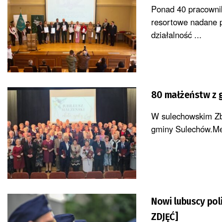
Ponad 40 pracowni
resortowe nadane p
działalność ...
80 małżeństw z 
W sulechowskim Zb
gminy Sulechów.Me
Nowi lubuscy pol
ZDJĘĆ]