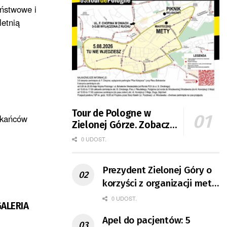
aństwowe i
etnią
Tour de Pologne w
zkańców
Zielonej Górze. Zobacz
zmiany w organizacji
0 UDOST.
ruchu
Prezydent Zielonej Góry o
korzyści z organizacji mety
Tour de Pologne
0 UDOST.
GALERIA
Apel do pacjentów: 5