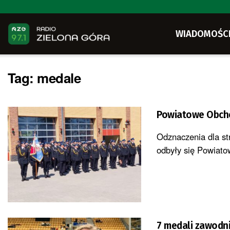
WIADOMOŚC
Tag:
medale
Powiatowe Obcho
Odznaczenia dla st
odbyły się Powiato
7 medali zawodni