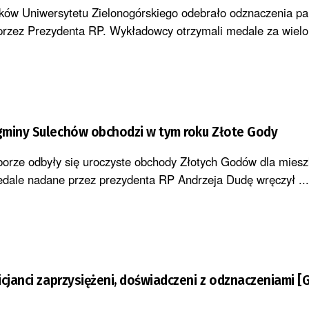
ków Uniwersytetu Zielonogórskiego odebrało odznaczenia p
rzez Prezydenta RP. Wykładowcy otrzymali medale za wielol
gminy Sulechów obchodzi w tym roku Złote Gody
orze odbyły się uroczyste obchody Złotych Godów dla mies
dale nadane przez prezydenta RP Andrzeja Dudę wręczył ...
icjanci zaprzysiężeni, doświadczeni z odznaczeniami [