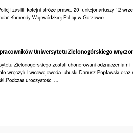
licji zasilili kolejni stróże prawa. 20 funkcjonariuszy 12 wrz
ndar Komendy Wojewódzkiej Policji w Gorzowie ...
 pracowników Uniwersytetu Zielonogórskiego wręczo
ytetu Zielonogórskiego zostali uhonorowani odznaczeniami
e wręczyli I wicewojewoda lubuski Dariusz Popławski oraz r
ki.Podczas uroczystości ...