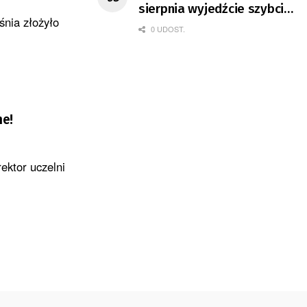
sierpnia wyjedźcie szybciej
eśnia złożyło
z domów
0 UDOST.
ne!
ektor uczelni