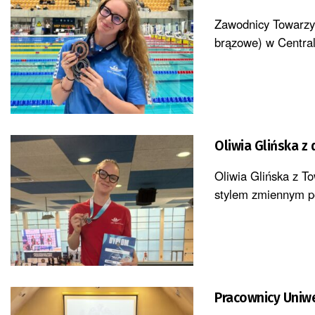
Zawodnicy Towarzys
brązowe) w Central
Oliwia Glińska z
Oliwia Glińska z T
stylem zmiennym po
Pracownicy Uniw