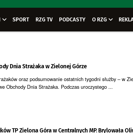
I
SPORT
RZG TV
PODCASTY
O RZG
REKL
dy Dnia Strażaka w Zielonej Górze
rażaków oraz podsumowanie ostatnich tygodni służby – w Zi
we Obchody Dnia Strażaka. Podczas uroczystego ...
ków TP Zielona Góra w Centralnych MP. Brylowała Oli