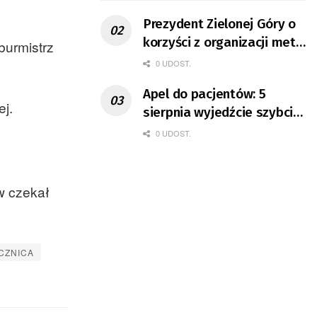
Prezydent Zielonej Góry o
korzyści z organizacji mety
burmistrz
Tour de Pologne
0 UDOST.
Apel do pacjentów: 5
ej.
sierpnia wyjedźcie szybciej
z domów
0 UDOST.
w czekał
CZNICA