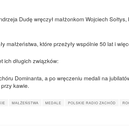
drzeja Dudę wręczył małżonkom Wojciech Sołtys, 
 małżeństwa, które przeżyły wspólnie 50 lat i więc
ret ich długich związków:
chóru Dominanta, a po wręczeniu medali na jubilató
 przy kawie.
KIE
MAŁŻEŃSTWA
MEDALE
POLSKIE RADIO ZACHÓD
RO