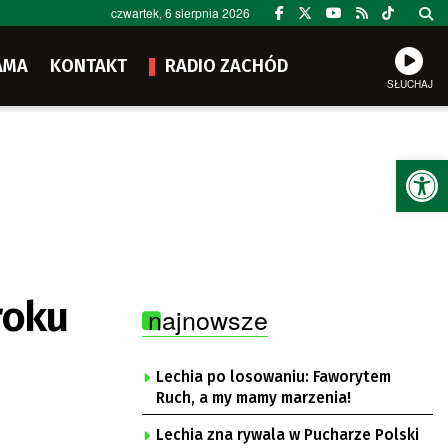
czwartek, 6 sierpnia 2026
AMA
KONTAKT
RADIO ZACHÓD
SŁUCHAJ
Ot
roku
najnowsze
Lechia po losowaniu: Faworytem
Ruch, a my mamy marzenia!
Lechia zna rywala w Pucharze Polski