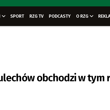
I
SPORT
RZG TV
PODCASTY
O RZG
REKL
ulechów obchodzi w tym 