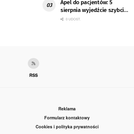
Apel do pacjentów: 5
sierpnia wyjedźcie szybciej
z domów
0 UDOST.
RSS
Reklama
Formularz kontaktowy
Cookies i polityka prywatności