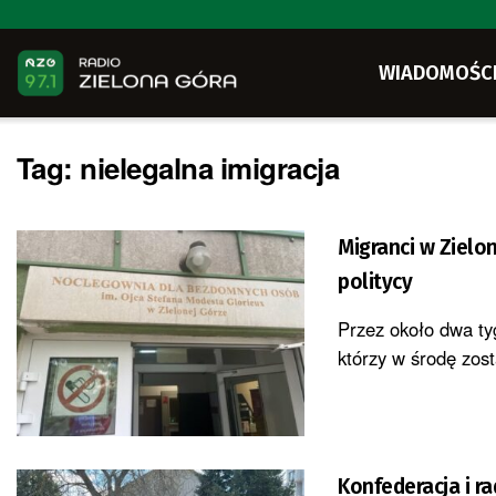
WIADOMOŚC
Tag:
nielegalna imigracja
Migranci w Zielo
politycy
Przez około dwa ty
którzy w środę zost
Konfederacja i r