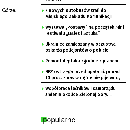
j Górze.
7 nowych autobusów trafi do
..
Miejskiego Zakładu Komunikacji
Wystawa „Postawy” na początek Mini
Festiwalu „Balet i Sztuka”
Ukrainiec zamieszany w oszustwa
oskarża policjantów o pobicie
Remont deptaka zgodnie z planem
NFZ ostrzega przed upałami: ponad
10 proc. z nas w ogóle nie pije wody
Współpraca leśników i samorządu
zmienia okolice Zielonej Góry.
Powstają nowe ścieżki rowerowe
popularne