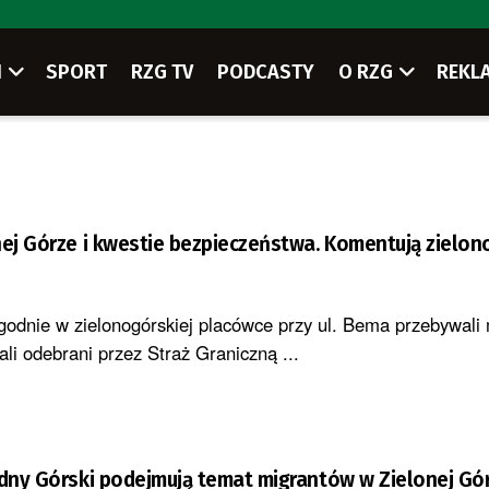
I
SPORT
RZG TV
PODCASTY
O RZG
REKL
nej Górze i kwestie bezpieczeństwa. Komentują zielo
godnie w zielonogórskiej placówce przy ul. Bema przebywali 
ali odebrani przez Straż Graniczną ...
adny Górski podejmują temat migrantów w Zielonej Gó