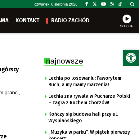
czwartek, 6 sierpnia 2026
AMA
KONTAKT
RADIO ZACHÓD
SŁUCHAJ
Ot
najnowsze
nogórscy
Lechia po losowaniu: Faworytem
Ruch, a my mamy marzenia!
migranci,
Lechia zna rywala w Pucharze Polski
– zagra z Ruchem Chorzów!
Kończy się budowa hali przy ul.
Wyspiańskiego
„Muzyka w parku”. W piątek pierwszy
rze
koncert