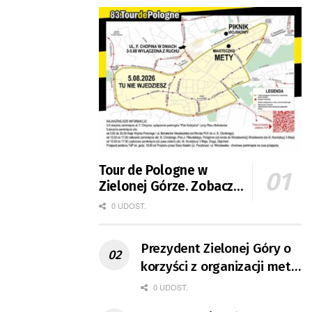
Tour de Pologne w
Zielonej Górze. Zobacz
zmiany w organizacji
0 UDOST.
ruchu
Prezydent Zielonej Góry o
korzyści z organizacji mety
Tour de Pologne
0 UDOST.