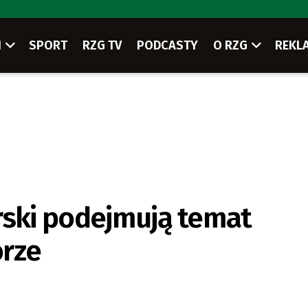
I
SPORT
RZG TV
PODCASTY
O RZG
REKL
rski podejmują temat
órze