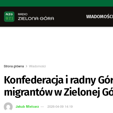
WIADOMOŚC
Strona główna
Wiadomości
Konfederacja i radny Gó
migrantów w Zielonej G
Jakub Mielcarz
2026-04-09 14:19