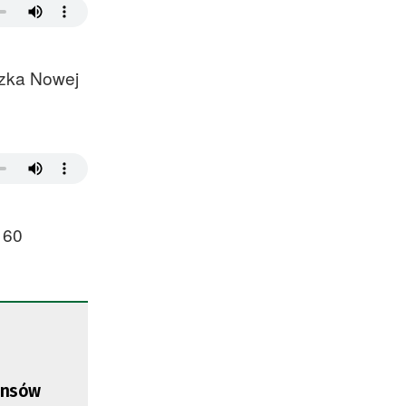
czka Nowej
160
ansów