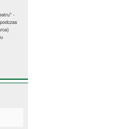
atru" -
 podczas
arca)
du