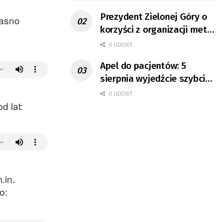
Prezydent Zielonej Góry o
jasno
korzyści z organizacji mety
Tour de Pologne
0 UDOST.
Apel do pacjentów: 5
sierpnia wyjedźcie szybciej
z domów
0 UDOST.
d lat:
.in.
o: