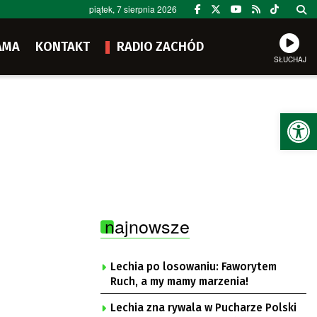
piątek, 7 sierpnia 2026
AMA
KONTAKT
RADIO ZACHÓD
SŁUCHAJ
Ot
najnowsze
Lechia po losowaniu: Faworytem
Ruch, a my mamy marzenia!
Lechia zna rywala w Pucharze Polski