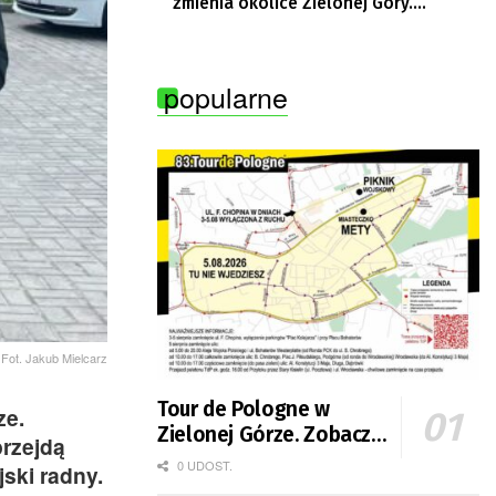
zmienia okolice Zielonej Góry.
Powstają nowe ścieżki rowerowe
popularne
Fot. Jakub Mielcarz
Tour de Pologne w
ze.
Zielonej Górze. Zobacz
przejdą
zmiany w organizacji
0 UDOST.
jski radny.
ruchu