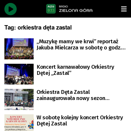
Tag:
orkiestra dęta zastal
„Muzykę mamy we krwi” reportaż
Jakuba Mielcarza w sobotę o godz.
13.20
Koncert karnawałowy Orkiestry
Dętej „Zastal”
Orkiestra Dęta Zastal
zainaugurowała nowy sezon
koncertów promenadowych
W sobotę kolejny koncert Orkiestry
Dętej Zastal