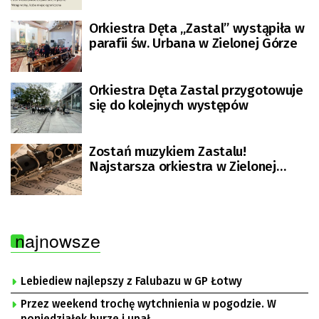
Orkiestra Dęta „Zastal” wystąpiła w
parafii św. Urbana w Zielonej Górze
Orkiestra Dęta Zastal przygotowuje
się do kolejnych występów
Zostań muzykiem Zastalu!
Najstarsza orkiestra w Zielonej
Górze ogłosiła nabór
najnowsze
Lebiediew najlepszy z Falubazu w GP Łotwy
Przez weekend trochę wytchnienia w pogodzie. W
poniedziałek burze i upał