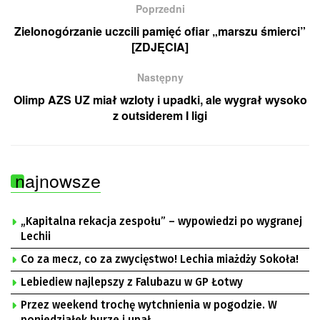
Poprzedni
Zielonogórzanie uczcili pamięć ofiar „marszu śmierci”
[ZDJĘCIA]
Następny
Olimp AZS UZ miał wzloty i upadki, ale wygrał wysoko
z outsiderem I ligi
najnowsze
„Kapitalna rekacja zespołu” – wypowiedzi po wygranej
Lechii
Co za mecz, co za zwycięstwo! Lechia miażdży Sokoła!
Lebiediew najlepszy z Falubazu w GP Łotwy
Przez weekend trochę wytchnienia w pogodzie. W