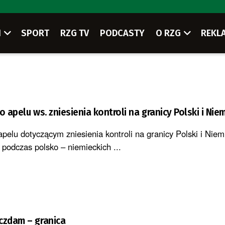
I
SPORT
RZG TV
PODCASTY
O RZG
REKL
o apelu ws. zniesienia kontroli na granicy Polski i Nie
apelu dotyczącym zniesienia kontroli na granicy Polski i Niem
 podczas polsko – niemieckich ...
czdam – granica