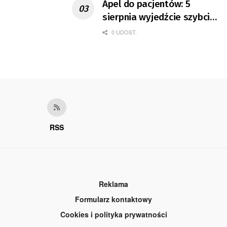
Apel do pacjentów: 5
sierpnia wyjedźcie szybciej
z domów
0 UDOST.
RSS
Reklama
Formularz kontaktowy
Cookies i polityka prywatności