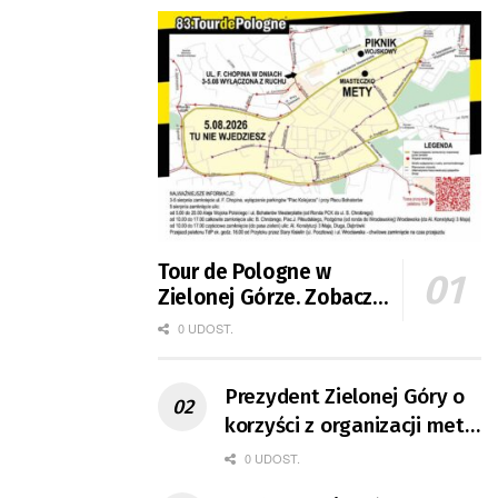
Tour de Pologne w
Zielonej Górze. Zobacz
zmiany w organizacji
0 UDOST.
ruchu
Prezydent Zielonej Góry o
korzyści z organizacji mety
Tour de Pologne
0 UDOST.