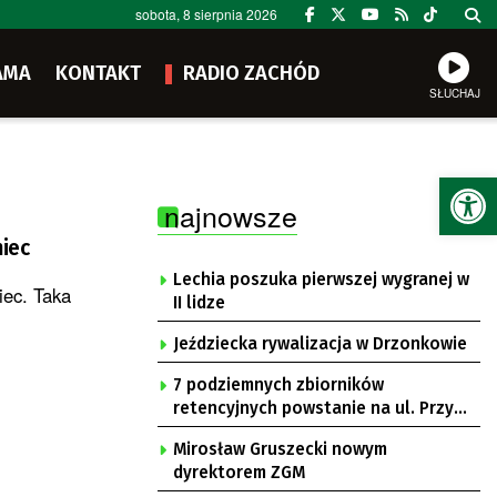
sobota, 8 sierpnia 2026
AMA
KONTAKT
RADIO ZACHÓD
SŁUCHAJ
Ot
najnowsze
miec
Lechia poszuka pierwszej wygranej w
iec. Taka
II lidze
Jeździecka rywalizacja w Drzonkowie
7 podziemnych zbiorników
retencyjnych powstanie na ul. Przy
Gazowni
Mirosław Gruszecki nowym
dyrektorem ZGM