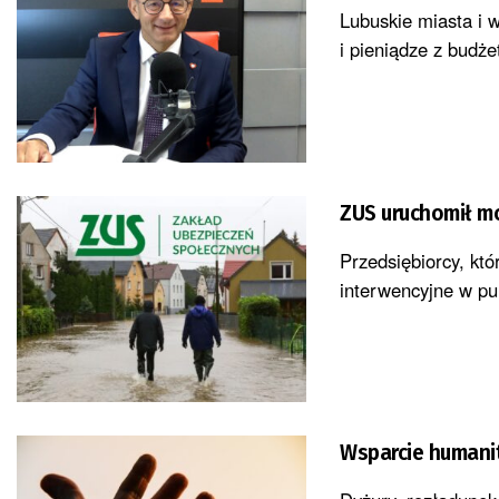
Lubuskie miasta i 
i pieniądze z budż
ZUS uruchomił m
Przedsiębiorcy, kt
interwencyjne w pu
Wsparcie humani