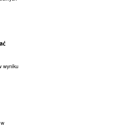
ać
w wyniku
 w