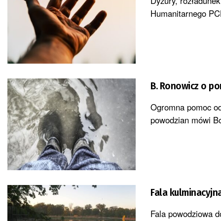
Dyżury, rozładunek
Humanitarnego PCK 
Ogromna pomoc od o
powodzian mówi Boż
Fala kulminacyjn
Fala powodziowa d