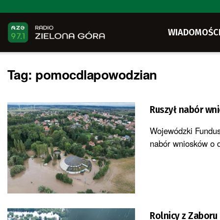
WIADOMOŚC
Tag:
pomocdlapowodzian
Ruszył nabór wn
Wojewódzki Fundus
nabór wniosków o 
Rolnicy z Zaboru