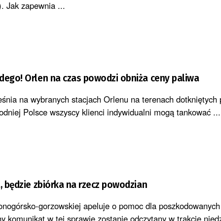
). Jak zapewnia ...
dego! Orlen na czas powodzi obniża ceny paliwa
śnia na wybranych stacjach Orlenu na terenach dotkniętych
dniej Polsce wszyscy klienci indywidualni mogą tankować ...
a, będzie zbiórka na rzecz powodzian
elonogórsko-gorzowskiej apeluje o pomoc dla poszkodowanych
y komunikat w tej sprawie zostanie odczytany w trakcie nied