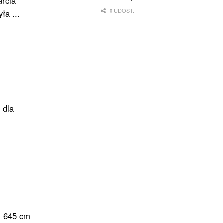
arcia
0 UDOST.
ła ...
 dla
m 645 cm