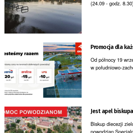
(24.09 - godz. 8.30
Promocja dla każ
Od północy 19 wrze
w południowo-zacho
Jest apel biskup
Biskup diecezji zi
powodzian.Specjaln