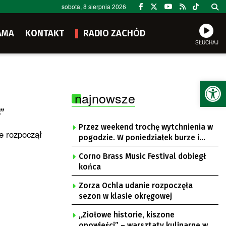
sobota, 8 sierpnia 2026
AMA
KONTAKT
RADIO ZACHÓD
SŁUCHAJ
Ot
najnowsze
”
Przez weekend trochę wytchnienia w
e rozpoczął
pogodzie. W poniedziałek burze i
upał
Corno Brass Music Festival dobiegł
końca
Zorza Ochla udanie rozpoczęła
sezon w klasie okręgowej
„Ziołowe historie, kiszone
opowieści” – warsztaty kulinarne w