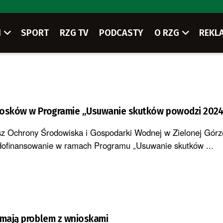
I
SPORT
RZG TV
PODCASTY
O RZG
REKL
iosków w Programie „Usuwanie skutków powodzi 2024
z Ochrony Środowiska i Gospodarki Wodnej w Zielonej Górz
dofinansowanie w ramach Programu „Usuwanie skutków ...
 mają problem z wnioskami