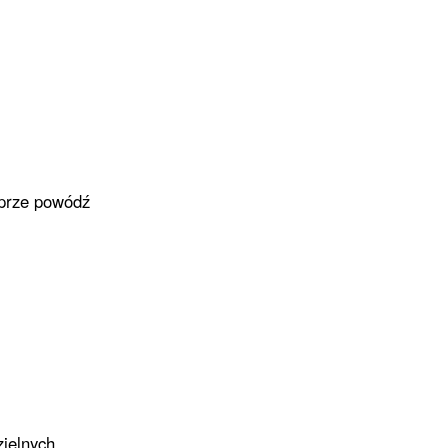
 prze powódź
zielnych