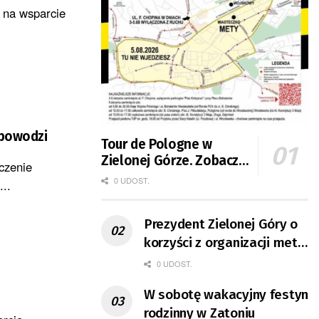
ć na wsparcie
 powodzi
Tour de Pologne w
Zielonej Górze. Zobacz
czenie
zmiany w organizacji
0 UDOST.
..
ruchu
Prezydent Zielonej Góry o
korzyści z organizacji mety
Tour de Pologne
0 UDOST.
W sobotę wakacyjny festyn
rodzinny w Zatoniu