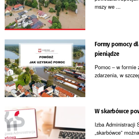
mszy we ...
Formy pomocy dl
pieniądze
Pomoc – w formie z
zdarzenia, w szczeg
W skarbówce pow
Izba Administracji
„skarbówce” można 