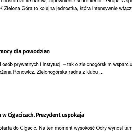
 i dostarczanie darów, zapewnienie schronienia - Grupa Wsp
Zielona Góra to kolejna jednostka, która intensywnie włączy
B. Ronowicz o pomocy dla powodzian
sób prywatnych i instytucji – tak o zielonogórskim wsparciu
ena Ronowicz. Zielonogórska radna z klubu ...
a w Cigacicach. Prezydent uspokaja
otarła do Cigacic. Na ten moment wysokość Odry wynosi ta